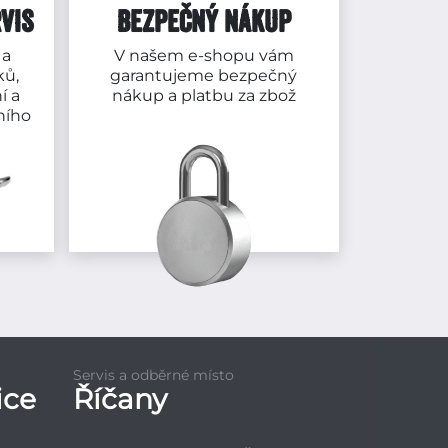
VIS
BEZPEČNÝ NÁKUP
 a
V našem e-shopu vám
ků,
garantujeme bezpečný
í a
nákup a platbu za zbož
ního
Servis a odběrné místo
ice
Říčany