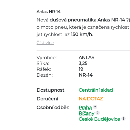
Anlas NR-14
Nová
dušová pneumatika Anlas NR-14
?
o moto pneu, která je označena rychlost
jet rychlosti až
150 km/h
.
Číst více
Společnost Anlas je tradiční turecký vý
motocykly specializující se na evropský
Anlas již od 60. let minulého století prvo
Výrobce:
ANLAS
bezpečnou jízdu, zajistí vysoký komfort
Šířka:
3,25
porci zábavy.
Ráfek:
19
Dezén:
NR-14
Motopneu Anlas 3,25-19 54P TT NR-14 s
Dostupnost
Centrální sklad
2000Kč . Tato pneumatika je vyráběna 
jsou ráfek - 19, dezén - NR-14,
Doručení
NA DOTAZ
Osobní odběr:
Praha
Říčany
České Budějovice