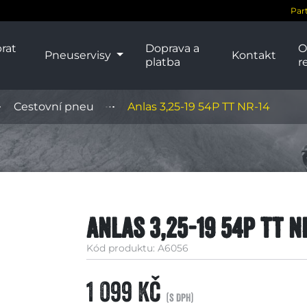
Par
rat
Doprava a
O
Pneuservisy
Kontakt
platba
r
Cestovní pneu
Anlas 3,25-19 54P TT NR-14
Anlas 3,25-19 54P TT N
Kód produktu: A6056
1 099 Kč
(s DPH)