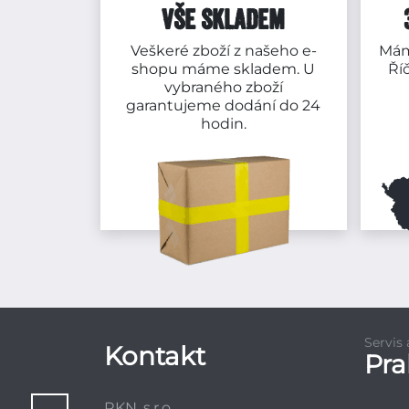
VŠE SKLADEM
Veškeré zboží z našeho e-
Mám
shopu máme skladem. U
Ří
vybraného zboží
garantujeme dodání do 24
hodin.
Servis
Kontakt
Pr
RKN, s.r.o.