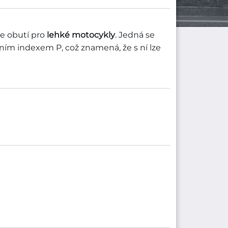
je obutí pro
lehké motocykly
. Jedná se
ním indexem P, což znamená, že s ní lze
robce pneumatik pro
 a turecký trh. Svým zákazníkům nabízí
třídní moto pneu, které se postarají o
, a zároveň se dokážou postarat o pořádnou
padá do cenové kategorie pneumatik do
společností ANLAS. Rozměry pneumatiky