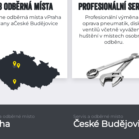
3 ODBĚRNÁ MÍSTA
PROFESIONÁLNÍ SER
e odběrná místa v
Praha
Profesionální výměna
čany
a
České Budějovice
oprava pneumatik, dis
ventilů včetně vyvážen
huštění v místech osob
odběru.
 a odběrné místo
Servis a odběrné místo
aha
České Budějov