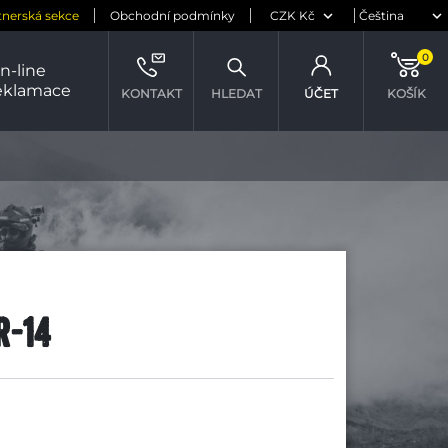
tnerská sekce
Obchodní podmínky
0
n-line
eklamace
KONTAKT
HLEDAT
ÚČET
KOŠÍK
R-14