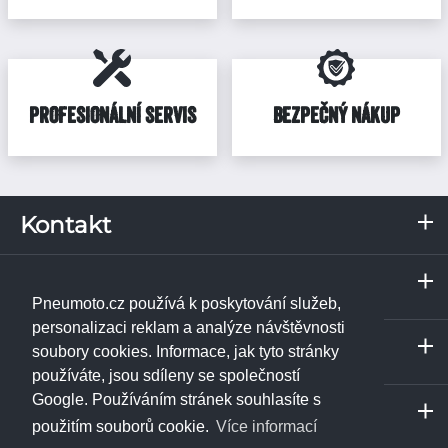
PROFESIONÁLNÍ SERVIS
BEZPEČNÝ NÁKUP
Kontakt
RKN, s.r.o.
Servis a odběrné místo
Pražská 287
Praha
373 67
Borek u Českých Budějovic
Pneumoto.cz používá k poskytování služeb,
IČ: 02531348
Janpet - pneuservis
personalizaci reklam a analýze návštěvnosti
Servis a odběrné místo
DIČ: CZ02531348
Libušská 230/74
soubory cookies. Informace, jak tyto stránky
České Budějovice
142 00
Praha 4 - Libuš
používáte, jsou sdíleny se společností
Tel.:
+420 774 740 708
ukázat na mapě
RKN, s.r.o. - pneuservis
Google. Používáním stránek souhlasíte s
info@pneumoto.cz
Servis a odběrné místo
Pražská 287
Říčany
použitím souborů cookie.
Více informací
Tel.:
+420 773 471 156
373 67
Borek u Českých Budějovic