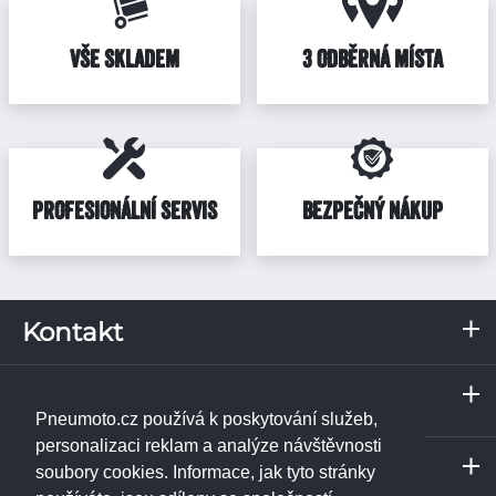
VŠE SKLADEM
3 ODBĚRNÁ MÍSTA
PROFESIONÁLNÍ SERVIS
BEZPEČNÝ NÁKUP
Kontakt
RKN, s.r.o.
Servis a odběrné místo
Pražská 287
Praha
373 67
Borek u Českých Budějovic
Pneumoto.cz používá k poskytování služeb,
IČ: 02531348
Janpet - pneuservis
personalizaci reklam a analýze návštěvnosti
Servis a odběrné místo
DIČ: CZ02531348
Libušská 230/74
soubory cookies. Informace, jak tyto stránky
České Budějovice
142 00
Praha 4 - Libuš