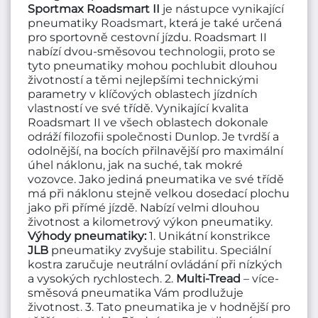
Sportmax Roadsmart II
je nástupce vynikající
pneumatiky
Roadsmart
, která je také určená
pro sportovně cestovní jízdu. Roadsmart II
nabízí dvou-směsovou technologii, proto se
tyto pneumatiky mohou pochlubit dlouhou
životností a těmi nejlepšími technickými
parametry v klíčových oblastech jízdních
vlastností ve své třídě. Vynikající kvalita
Roadsmart II ve všech oblastech dokonale
odráží filozofii společnosti Dunlop. Je tvrdší a
odolnější, na bocích přilnavější pro maximální
úhel náklonu, jak na suché, tak mokré
vozovce. Jako jediná pneumatika ve své třídě
má při náklonu stejně velkou dosedací plochu
jako při přímé jízdě. Nabízí velmi dlouhou
životnost a kilometrový výkon pneumatiky.
Výhody pneumatiky:
1. Unikátní konstrikce
JLB
pneumatiky zvyšuje stabilitu. Speciální
kostra zaručuje neutrální ovládání při nízkých
a vysokých rychlostech. 2.
Multi-Tread
– více-
směsová pneumatika Vám prodlužuje
životnost. 3. Tato pneumatika je v hodnější pro