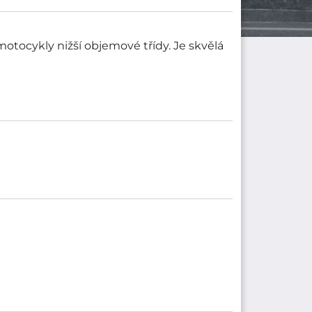
tocykly nižší objemové třídy. Je skvělá
spadá do cenové kategorie pneumatik do
 společností HEIDENAU. Rozměry