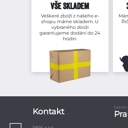
VŠE SKLADEM
Veškeré zboží z našeho e-
Mám
shopu máme skladem. U
Ří
vybraného zboží
garantujeme dodání do 24
hodin.
Servis
Kontakt
Pr
RKN, s.r.o.