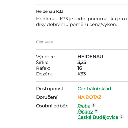
Heidenau K33
Heidenau K33 je zadní pneumatika pro mo
díky dobrému poměru cena/výkon.
Motopneu Heidenau 3,25-16 55P TT K33 
Číst více
2000Kč . Tato pneumatika je vyráběna
pneumatiky jsou ráfek - 16, dezén - K33,
Výrobce:
HEIDENAU
Šířka:
3,25
Ráfek:
16
Dezén:
K33
Dostupnost
Centrální sklad
Doručení
NA DOTAZ
Osobní odběr:
Praha
Říčany
České Budějovice