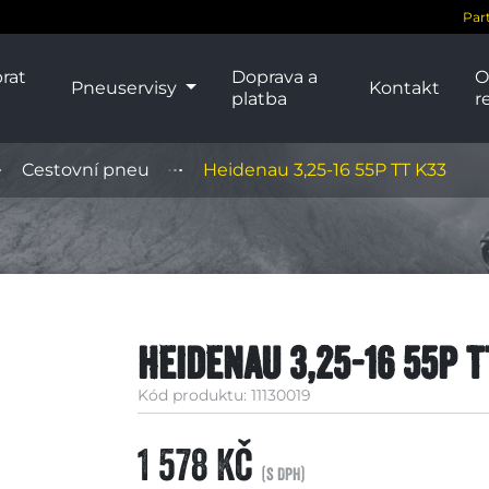
Par
rat
Doprava a
O
Pneuservisy
Kontakt
platba
r
Cestovní pneu
Heidenau 3,25-16 55P TT K33
Heidenau 3,25-16 55P T
Kód produktu: 11130019
1 578 Kč
(s DPH)