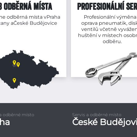
3 ODBĚRNÁ MÍSTA
PROFESIONÁLNÍ SER
e odběrná místa v
Praha
Profesionální výměna
čany
a
České Budějovice
oprava pneumatik, dis
ventilů včetně vyvážen
huštění v místech osob
odběru.
 a odběrné místo
Servis a odběrné místo
aha
České Budějov