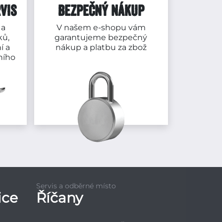
VIS
BEZPEČNÝ NÁKUP
 a
V našem e-shopu vám
ků,
garantujeme bezpečný
í a
nákup a platbu za zbož
ního
Servis a odběrné místo
ice
Říčany