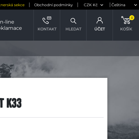
tnerská sekce
Obchodní podmínky
0
n-line
eklamace
KONTAKT
HLEDAT
ÚČET
KOŠÍK
T K33