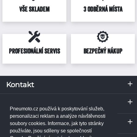
VŠE SKLADEM
3 ODBĚRNÁ MÍSTA
PROFESIONÁLNÍ SERVIS
BEZPEČNÝ NÁKUP
Kontakt
RKN, s.r.o.
Servis a odběrné místo
Pražská 287
Praha
373 67
Borek u Českých Budějovic
Pneumoto.cz používá k poskytování služeb,
IČ: 02531348
Janpet - pneuservis
personalizaci reklam a analýze návštěvnosti
Servis a odběrné místo
DIČ: CZ02531348
Libušská 230/74
soubory cookies. Informace, jak tyto stránky
České Budějovice
142 00
Praha 4 - Libuš
používáte, jsou sdíleny se společností
Tel.:
+420 774 740 708
ukázat na mapě
RKN, s.r.o. - pneuservis