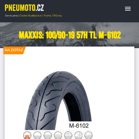
menu
Servis pneu
České Budějovice / Praha / Říčany
Domů
PNEUMATIKY MOTORKY
Cestovní 
Maxxis: 100/90-19 57H TL M-6102
NA DOTAZ