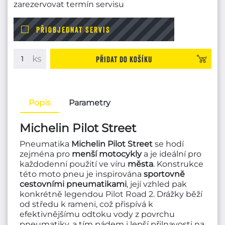
zarezervovat termín servisu
PŘIOBJEDNAT SERVIS
Přidat do košíku
Popis
Parametry
Michelin Pilot Street
Pneumatika
Michelin Pilot Street
se hodí
zejména pro
menší motocykly
a je ideální pro
každodenní použití ve víru
města
. Konstrukce
této moto pneu je inspirována
sportovně
cestovními
pneumatikami
, její vzhled pak
konkrétně legendou
Pilot Road 2
. Drážky běží
od středu k rameni, což přispívá k
efektivnějšímu odtoku vody z povrchu
pneumatiky, a tím pádem i lepší přilnavosti na