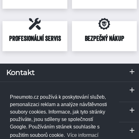
PROFESIONÁLNÍ SERVIS
BEZPEČNÝ NÁKUP
Kontakt
RKN, s.r.o.
Servis a odběrné místo
Pražská 287
Praha
373 67
Borek u Českých Budějovic
Pneumoto.cz používá k poskytování služeb,
IČ: 02531348
Janpet - pneuservis
personalizaci reklam a analýze návštěvnosti
Servis a odběrné místo
DIČ: CZ02531348
Libušská 230/74
soubory cookies. Informace, jak tyto stránky
České Budějovice
142 00
Praha 4 - Libuš
používáte, jsou sdíleny se společností
Tel.:
+420 774 740 708
ukázat na mapě
RKN, s.r.o. - pneuservis
Google. Používáním stránek souhlasíte s
info@pneumoto.cz
Servis a odběrné místo
Pražská 287
Říčany
použitím souborů cookie.
Více informací
Tel.:
+420 773 471 156
373 67
Borek u Českých Budějovic