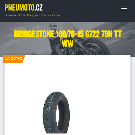
menu
Servis pneu
České Budějovice / Praha / Říčany
Domů
PNEUMATIKY MOTORKY
Chopper 
Bridgestone 180/70-15 G722 76H TT
WW
NA DOTAZ