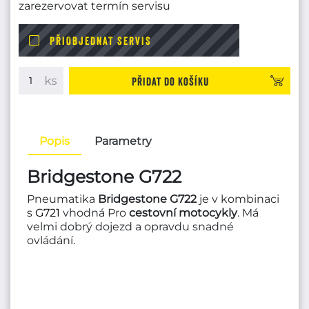
zarezervovat termín servisu
PŘIOBJEDNAT SERVIS
Přidat do košíku
Popis
Parametry
Bridgestone G722
Pneumatika
Bridgestone G722
je v kombinaci
s
G721
vhodná Pro
cestovní motocykly
. Má
velmi dobrý dojezd a opravdu snadné
ovládání.