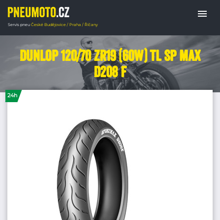
menu
Servis pneu
České Budějovice / Praha / Říčany
Domů
PNEUMATIKY MOTORKY
Chopper 
Dunlop 120/70 ZR19 (60W) TL SP Max
D208 F
24h