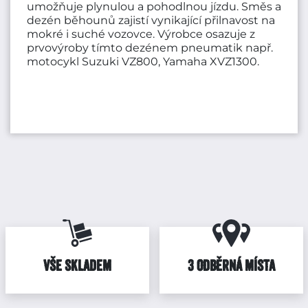
umožňuje plynulou a pohodlnou jízdu. Směs a
dezén běhounů zajistí vynikající přilnavost na
mokré i suché vozovce. Výrobce osazuje z
prvovýroby tímto dezénem pneumatik např.
motocykl Suzuki VZ800, Yamaha XVZ1300.
VŠE SKLADEM
3 ODBĚRNÁ MÍSTA