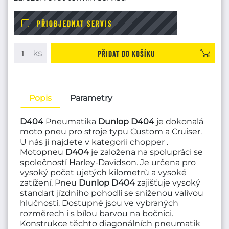
PŘIOBJEDNAT SERVIS
Přidat do košíku
Popis
Parametry
D404
Pneumatika
Dunlop D404
je dokonalá
moto pneu pro stroje typu Custom a Cruiser.
U nás ji najdete v kategorii
chopper
.
Motopneu
D404
je založena na spolupráci se
společností Harley-Davidson. Je určena pro
vysoký počet ujetých kilometrů a vysoké
zatížení. Pneu
Dunlop D404
zajišťuje vysoký
standart jízdního pohodlí se sníženou valivou
hlučností. Dostupné jsou ve vybraných
rozměrech i s bílou barvou na bočnici.
Konstrukce těchto diagonálních pneumatik