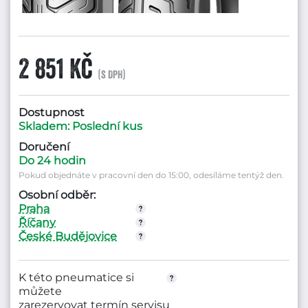
2 851 Kč
(s DPH)
Dostupnost
Skladem: Poslední kus
Doručení
Do 24 hodin
Pokud objednáte v pracovní den do 15:00, odesíláme tentýž den.
Osobní odběr:
Praha
Říčany
České Budějovice
K této pneumatice si
můžete
zarezervovat termín servisu