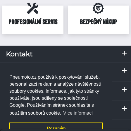
PROFESIONÁLNÍ SERVIS
BEZPEČNÝ NÁKUP
Kontakt
RKN, s.r.o.
Servis a odběrné místo
Pražská 287
Praha
373 67
Borek u Českých Budějovic
Pneumoto.cz používá k poskytování služeb,
IČ: 02531348
Janpet - pneuservis
personalizaci reklam a analýze návštěvnosti
Servis a odběrné místo
DIČ: CZ02531348
Libušská 230/74
soubory cookies. Informace, jak tyto stránky
České Budějovice
142 00
Praha 4 - Libuš
používáte, jsou sdíleny se společností
Tel.:
+420 774 740 708
ukázat na mapě
RKN, s.r.o. - pneuservis
Google. Používáním stránek souhlasíte s
info@pneumoto.cz
Servis a odběrné místo
Pražská 287
Říčany
použitím souborů cookie.
Více informací
Tel.:
+420 773 471 156
373 67
Borek u Českých Budějovic
info@janpet.cz
ukázat na mapě
AUTO-MOTO SERVIS Říčany
Říčanská 592
Rozumím