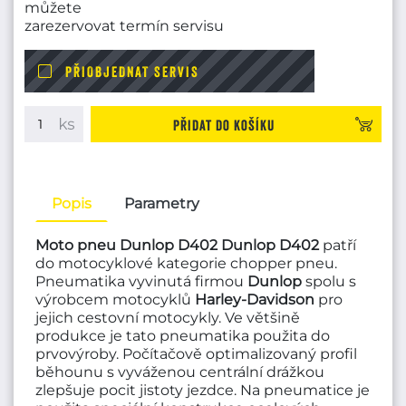
můžete
zarezervovat termín servisu
PŘIOBJEDNAT SERVIS
Přidat do košíku
Popis
Parametry
Moto pneu Dunlop D402
Dunlop D402
patří
do motocyklové kategorie chopper pneu.
Pneumatika vyvinutá firmou
Dunlop
spolu s
výrobcem motocyklů
Harley-Davidson
pro
jejich cestovní motocykly. Ve většině
produkce je tato pneumatika použita do
prvovýroby. Počítačově optimalizovaný profil
běhounu s vyváženou centrální drážkou
zlepšuje pocit jistoty jezdce. Na pneumatice je