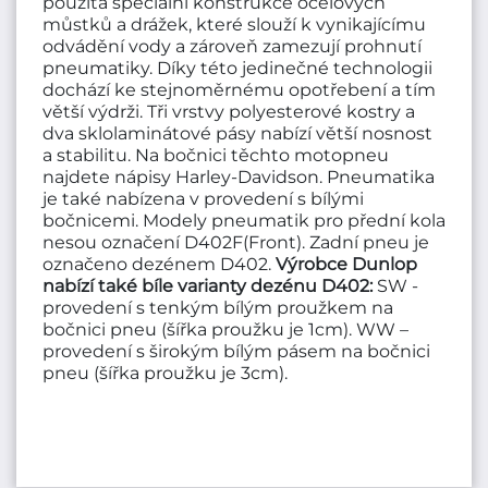
použita speciální konstrukce ocelových
můstků a drážek, které slouží k vynikajícímu
odvádění vody a zároveň zamezují prohnutí
pneumatiky. Díky této jedinečné technologii
dochází ke stejnoměrnému opotřebení a tím
větší výdrži. Tři vrstvy polyesterové kostry a
dva sklolaminátové pásy nabízí větší nosnost
a stabilitu. Na bočnici těchto motopneu
najdete nápisy Harley-Davidson. Pneumatika
je také nabízena v provedení s bílými
bočnicemi. Modely pneumatik pro přední kola
nesou označení D402F(Front). Zadní pneu je
označeno dezénem D402.
Výrobce Dunlop
nabízí také bíle varianty dezénu D402:
SW -
provedení s tenkým bílým proužkem na
bočnici pneu (šířka proužku je 1cm). WW –
provedení s širokým bílým pásem na bočnici
pneu (šířka proužku je 3cm).