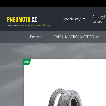
Jak vyb
Produkty
pneu
Servis pneu
České Budějovice / Praha / Říčany
Domů
PNEUMATIKY MOTORKY
24h