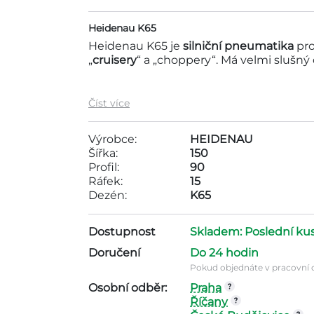
Heidenau K65
Heidenau K65 je
silniční pneumatika
pr
„
cruisery
“ a „choppery“. Má velmi slušný 
Motopneu Heidenau 150/90-15 74H TL K6
Číst více
pneumatik do 4000Kč . Tato pneumatik
Rozměry pneumatiky jsou ráfek - 15, dez
Výrobce:
HEIDENAU
Šířka:
150
Profil:
90
Ráfek:
15
Dezén:
K65
Dostupnost
Skladem: Poslední ku
Doručení
Do 24 hodin
Pokud objednáte v pracovní d
Osobní odběr:
Praha
Říčany