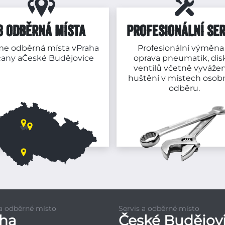
3 ODBĚRNÁ MÍSTA
PROFESIONÁLNÍ SER
e odběrná místa v
Praha
Profesionální výměna
čany
a
České Budějovice
oprava pneumatik, dis
ventilů včetně vyvážen
huštění v místech osob
odběru.
 a odběrné místo
Servis a odběrné místo
aha
České Budějov