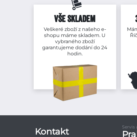
VŠE SKLADEM
Veškeré zboží z našeho e-
Mám
shopu máme skladem. U
Ří
vybraného zboží
garantujeme dodání do 24
hodin.
Servis
Kontakt
Pr