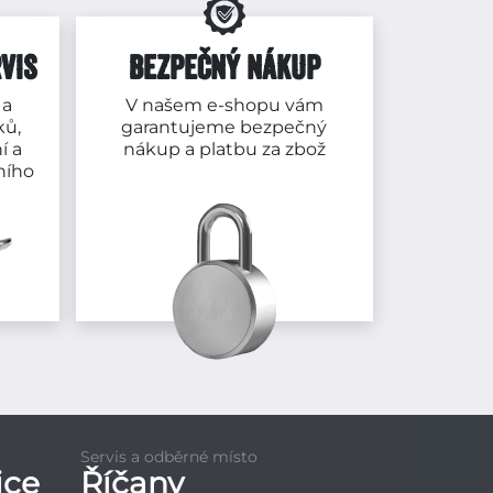
VIS
BEZPEČNÝ NÁKUP
 a
V našem e-shopu vám
ků,
garantujeme bezpečný
í a
nákup a platbu za zbož
ního
Servis a odběrné místo
ice
Říčany