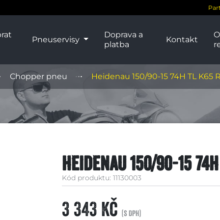
Par
rat
Doprava a
O
Pneuservisy
Kontakt
platba
r
Chopper pneu
Heidenau 150/90-15 74H TL K65 
Heidenau 150/90-15 74H
Kód produktu: 11130003
3 343 Kč
(s DPH)