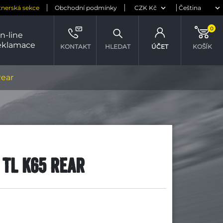
tnerská sekce
Obchodní podmínky
0
n-line
eklamace
KONTAKT
HLEDAT
ÚČET
KOŠÍK
Rear
 TL K65 Rear