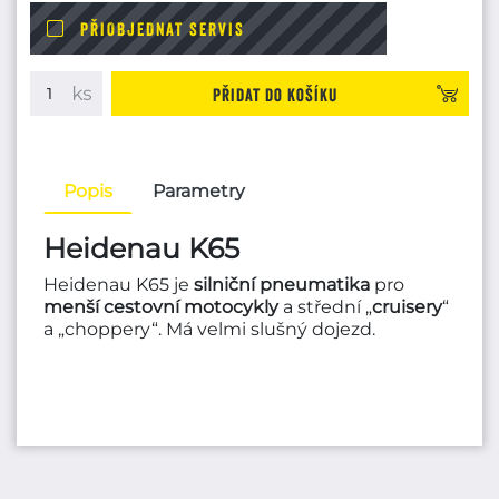
PŘIOBJEDNAT SERVIS
Přidat do košíku
Popis
Parametry
Heidenau K65
Heidenau K65 je
silniční pneumatika
pro
menší cestovní motocykly
a střední „
cruisery
“
a „choppery“. Má velmi slušný dojezd.