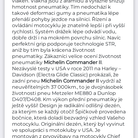
vláken. Vlákna jsou z aramidu a výrazně snižuji
hmotnost pneumatiky. Tím nedochází k
takové deformaci gumy a pneumatika lépe
přenáší pohyby jezdce na silnici. Řízení a
ovládání motocyklu je znatelně lepší i při vyšší
rychlosti. Systém drážek lépe odvádí vodu,
dobře drží i na mokrém povrchu silnic. Navíc
perfektní grip podporuje technologie STR,
aniž by tím byla krácena životnost
pneumatiky. Zákazníci velice ocení životnost
pneumatiky
Michelin Commander II
.
Nezávyslé testy v USA v roce 2011 na Harley –
Davidson (Electra Glide Classic) prokázali, že
zadní pneu
Michelin Commander II
vydrží až
neuvěřitelných 37 000km., to je dvojnásobek
životnosti pneu
Metzeler ME880
a Dunlop
D407
/
D408
. Km výkon přední pneumatiky je
ještě vyšší! Design je radikální odlišný dezén,
za kterým se každý otočí! Špičkově provedena
bočnice, která doladí bezvadný vzhled Vašeho
motocyklu. Originální dezén, který byl vyvinut
ve spolupráci s motokluby v USA. Je
montován z prvovýbavy na motocykly Chief