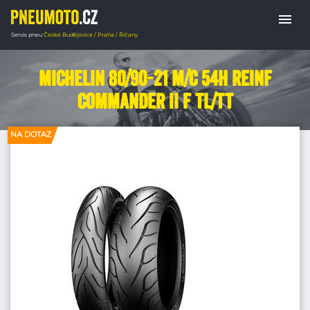
menu
Servis pneu
České Budějovice / Praha / Říčany
Domů
PNEUMATIKY MOTORKY
Chopper 
Michelin 80/90-21 M/C 54H REINF
COMMANDER II F TL/TT
NA DOTAZ