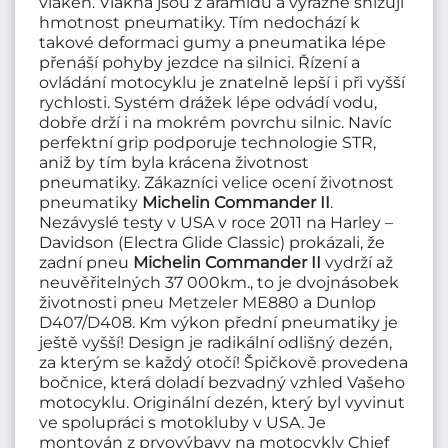
vláken. Vlákna jsou z aramidu a výrazně snižuji
hmotnost pneumatiky. Tím nedochází k
takové deformaci gumy a pneumatika lépe
přenáší pohyby jezdce na silnici. Řízení a
ovládání motocyklu je znatelně lepší i při vyšší
rychlosti. Systém drážek lépe odvádí vodu,
dobře drží i na mokrém povrchu silnic. Navíc
perfektní grip podporuje technologie STR,
aniž by tím byla krácena životnost
pneumatiky. Zákazníci velice ocení životnost
pneumatiky
Michelin Commander II
.
Nezávyslé testy v USA v roce 2011 na Harley –
Davidson (Electra Glide Classic) prokázali, že
zadní pneu
Michelin Commander II
vydrží až
neuvěřitelných 37 000km., to je dvojnásobek
životnosti pneu
Metzeler ME880
a Dunlop
D407
/
D408
. Km výkon přední pneumatiky je
ještě vyšší! Design je radikální odlišný dezén,
za kterým se každý otočí! Špičkově provedena
bočnice, která doladí bezvadný vzhled Vašeho
motocyklu. Originální dezén, který byl vyvinut
ve spolupráci s motokluby v USA. Je
montován z prvovýbavy na motocykly Chief