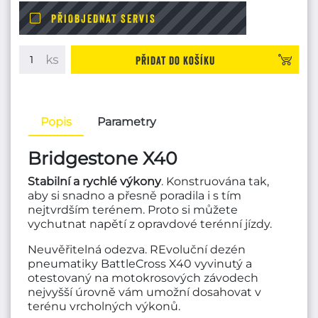
PŘIOBJEDNAT SERVIS
Přidat do košíku
Popis
Parametry
Bridgestone X40
Stabilní a rychlé výkony
. Konstruována tak,
aby si snadno a přesně poradila i s tím
nejtvrdším terénem. Proto si můžete
vychutnat napětí z opravdové terénní jízdy.
Neuvěřitelná odezva. REvoluční dezén
pneumatiky BattleCross X40 vyvinutý a
otestovaný na motokrosových závodech
nejvyšší úrovně vám umožní dosahovat v
terénu vrcholných výkonů.