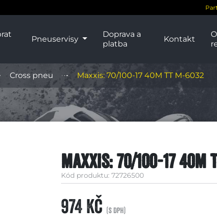
Par
rat
Doprava a
O
Pneuservisy
Kontakt
platba
r
Cross pneu
Maxxis: 70/100-17 40M TT M-6032
Maxxis: 70/100-17 40M 
Kód produktu: 72726500
974 Kč
(s DPH)