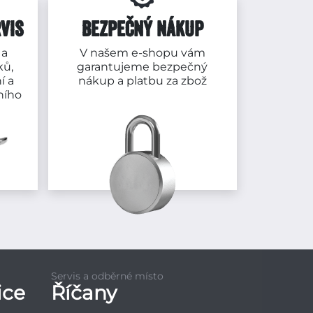
VIS
BEZPEČNÝ NÁKUP
 a
V našem e-shopu vám
ků,
garantujeme bezpečný
í a
nákup a platbu za zbož
ního
Servis a odběrné místo
ice
Říčany