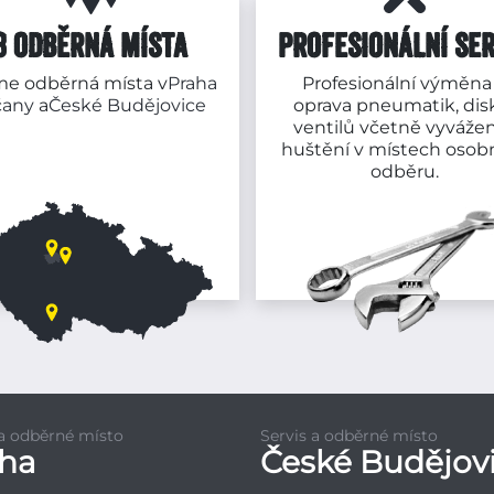
3 ODBĚRNÁ MÍSTA
PROFESIONÁLNÍ SER
e odběrná místa v
Praha
Profesionální výměna
čany
a
České Budějovice
oprava pneumatik, dis
ventilů včetně vyvážen
huštění v místech osob
odběru.
 a odběrné místo
Servis a odběrné místo
aha
České Budějov