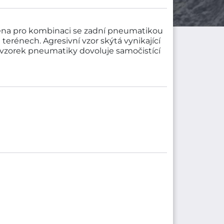
ena pro kombinaci se zadní pneumatikou
rénech. Agresivní vzor skýtá vynikající
vzorek pneumatiky dovoluje samočistící
032 spadá do cenové kategorie
 je vyráběna společností MAXXIS.
én - M-6032,