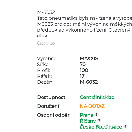
M-6032
Tato pneumatika byla navržena a vyrob
M6023 pro optimální výkon na měkkých te
předpoklad výkonného řízení. Otevřený 
efekt.
Motopneu Maxxis: 70/100-17 40M TT M-6
Číst více
pneumatik do 1000Kč . Tato pneumatika
Rozměry pneumatiky jsou ráfek - 17, dez
Výrobce:
MAXXIS
Šířka:
70
Profil:
100
Ráfek:
17
Dezén:
M-6032
Dostupnost
Centrální sklad
Doručení
NA DOTAZ
Osobní odběr:
Praha
Říčany
České Budějovice