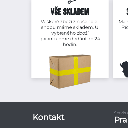
VŠE SKLADEM
Veškeré zboží z našeho e-
Mám
shopu máme skladem. U
Ří
vybraného zboží
garantujeme dodání do 24
hodin.
Servis
Kontakt
Pr