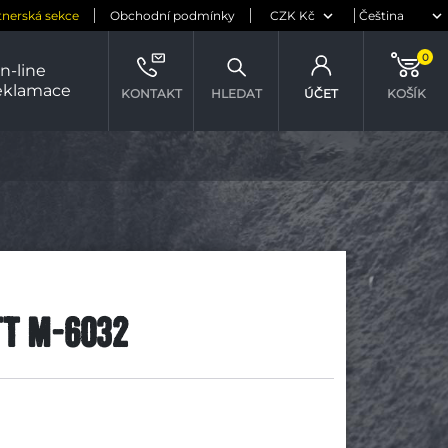
tnerská sekce
Obchodní podmínky
0
n-line
eklamace
KONTAKT
HLEDAT
ÚČET
KOŠÍK
TT M-6032