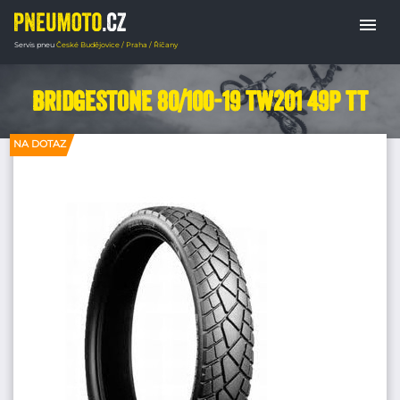
menu
Servis pneu
České Budějovice / Praha / Říčany
Domů
PNEUMATIKY MOTORKY
Enduro p
Bridgestone 80/100-19 TW201 49P TT
NA DOTAZ