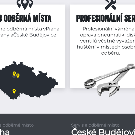
3 ODBĚRNÁ MÍSTA
PROFESIONÁLNÍ SER
e odběrná místa v
Praha
Profesionální výměna
čany
a
České Budějovice
oprava pneumatik, dis
ventilů včetně vyvážen
huštění v místech osob
odběru.
 a odběrné místo
Servis a odběrné místo
aha
České Budějov