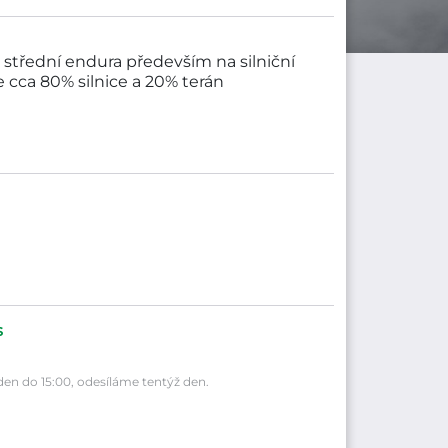
 střední endura především na silniční
e cca 80% silnice a 20% terán
2F spadá do cenové kategorie
a je vyráběna společností DUNLOP.
én - D602,
s
en do 15:00, odesíláme tentýž den.