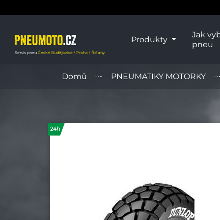
Jak vyb
Produkty
pneu
Servis pneu
České Budějovice / Praha / Říčany
Domů
PNEUMATIKY MOTORKY
24h