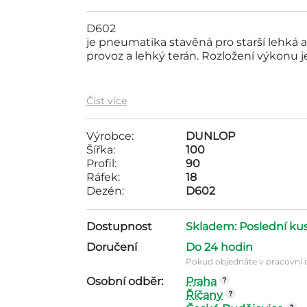
D602
je pneumatika stavěná pro starší lehká a
provoz a lehký terán. Rozložení výkonu j
Motopneu Dunlop 100/90-18 56P TL D60
Číst více
pneumatik do 4000Kč . Tato pneumatik
Rozměry pneumatiky jsou ráfek - 18, dez
Výrobce:
DUNLOP
Šířka:
100
Profil:
90
Ráfek:
18
Dezén:
D602
Dostupnost
Skladem: Poslední ku
Doručení
Do 24 hodin
Pokud objednáte v pracovní d
Osobní odběr:
Praha
Říčany