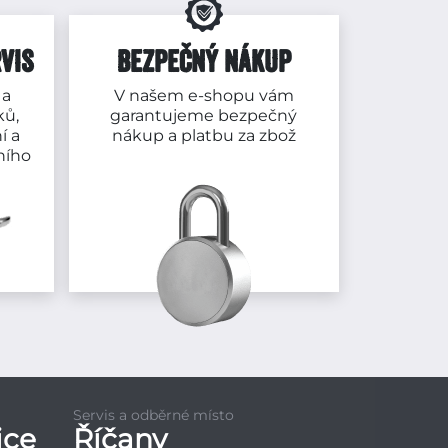
VIS
BEZPEČNÝ NÁKUP
 a
V našem e-shopu vám
ků,
garantujeme bezpečný
í a
nákup a platbu za zbož
ního
Servis a odběrné místo
ice
Říčany