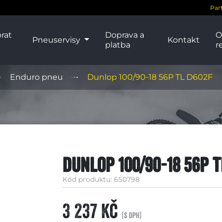
Par
rat
Doprava a
O
Pneuservisy
Kontakt
platba
r
Enduro pneu
Dunlop 100/90-18 56P TL D602F
Dunlop 100/90-18 56P T
Kód produktu: 650798
3 237 Kč
(s DPH)