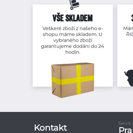
VŠE SKLADEM
Veškeré zboží z našeho e-
Mám
shopu máme skladem. U
Ří
vybraného zboží
garantujeme dodání do 24
hodin.
Servis
Kontakt
Pr