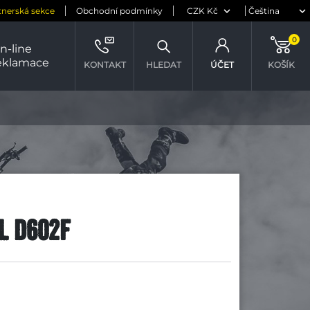
tnerská sekce
Obchodní podmínky
0
n-line
eklamace
KONTAKT
HLEDAT
ÚČET
KOŠÍK
L D602F