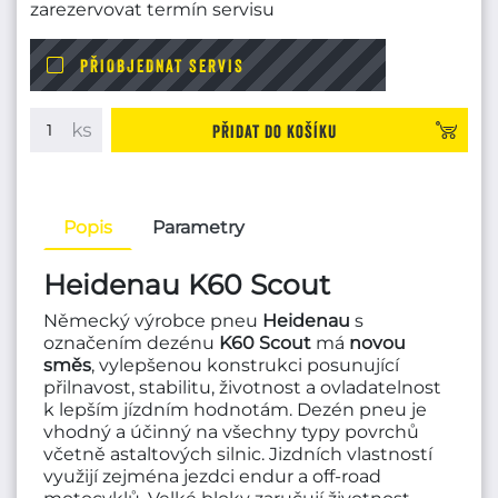
zarezervovat termín servisu
PŘIOBJEDNAT SERVIS
Přidat do košíku
Popis
Parametry
Heidenau K60 Scout
Německý výrobce pneu
Heidenau
s
označením dezénu
K60 Scout
má
novou
směs
, vylepšenou konstrukci posunující
přilnavost, stabilitu, životnost a ovladatelnost
k lepším jízdním hodnotám. Dezén pneu je
vhodný a účinný na všechny typy povrchů
včetně astaltových silnic. Jizdních vlastností
využijí zejména jezdci endur a off-road