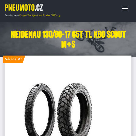
menu
Servis pneu
České Budějovice / Praha / Říčany
Domů
PNEUMATIKY MOTORKY
Enduro p
Heidenau 130/80-17 65T TL K60 SCOUT
M+S
NA DOTAZ