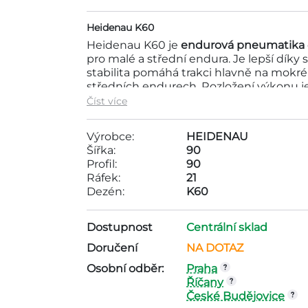
Heidenau K60
Heidenau K60 je
endurová
pneumatika
pro malé a střední endura. Je lepší dí
stabilita pomáhá trakci hlavně na mokré
středních endurech. Rozložení výkonu je
Číst více
Motopneu Heidenau 90/90-21 54T TT K60
Výrobce:
HEIDENAU
pneumatik do 2000Kč . Tato pneumatik
Šířka:
90
Rozměry pneumatiky jsou ráfek - 21, dez
Profil:
90
Ráfek:
21
Dezén:
K60
Dostupnost
Centrální sklad
Doručení
NA DOTAZ
Osobní odběr:
Praha
Říčany
České Budějovice