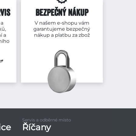
VIS
BEZPEČNÝ NÁKUP
 a
V našem e-shopu vám
ků,
garantujeme bezpečný
í a
nákup a platbu za zbož
ního
Servis a odběrné místo
ice
Říčany