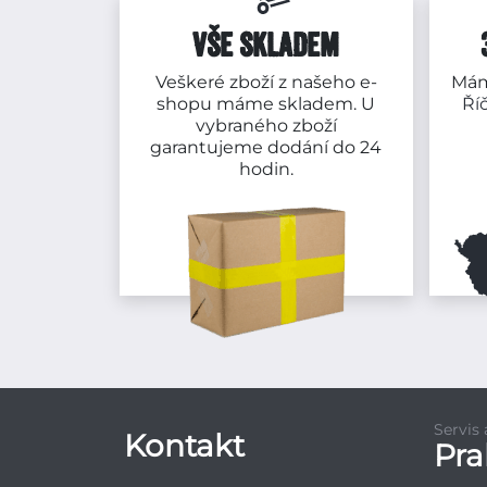
VŠE SKLADEM
Veškeré zboží z našeho e-
Mám
shopu máme skladem. U
Ří
vybraného zboží
garantujeme dodání do 24
hodin.
Servis
Kontakt
Pr