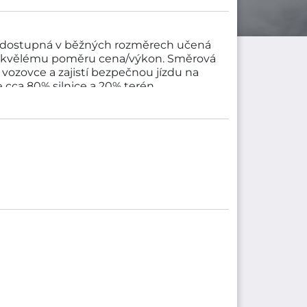
dostupná v běžných rozměrech učená
ky skvělému poměru cena/výkon. Směrová
 vozovce a zajistí bezpečnou jízdu na
 cca 80% silnice a 20% terén.
 Front spadá do cenové kategorie
a je vyráběna společností HEIDENAU.
én - K60,