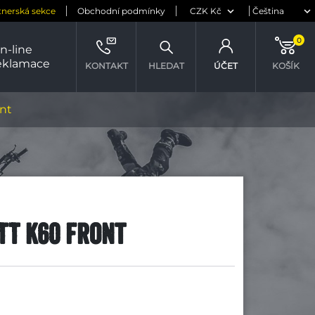
tnerská sekce
Obchodní podmínky
0
n-line
eklamace
KONTAKT
HLEDAT
ÚČET
KOŠÍK
nt
 TT K60 Front