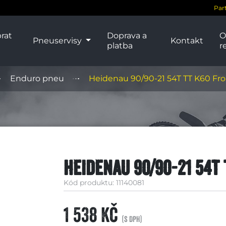
Par
rat
Doprava a
O
Pneuservisy
Kontakt
platba
r
Enduro pneu
Heidenau 90/90-21 54T TT K60 Fro
Heidenau 90/90-21 54T
Kód produktu: 11140081
1 538 Kč
(s DPH)