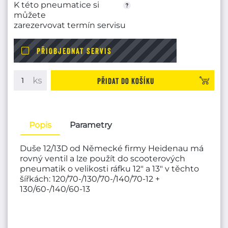
K této pneumatice si
můžete
zarezervovat termín servisu
PŘIOBJEDNAT SERVIS
Přidat do košíku
Popis
Parametry
Duše 12/13D od Německé firmy Heidenau má
rovný ventil a lze použít do scooterových
pneumatik o velikosti ráfku 12" a 13" v těchto
šířkách: 120/70-/130/70-/140/70-12 +
130/60-/140/60-13