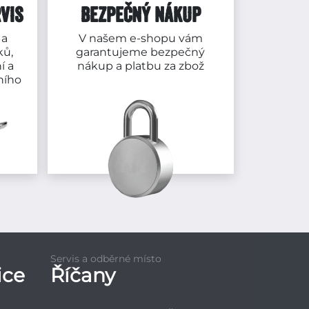
VIS
BEZPEČNÝ NÁKUP
 a
V našem e-shopu vám
ků,
garantujeme bezpečný
í a
nákup a platbu za zbož
ního
Servis a odběrné místo
ice
Říčany