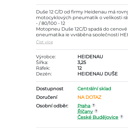
Duše 12 C/D od firmy Heidenau má rovný 
motocyklových pneumatik o velikosti ráfku 
- / 80/100 - 12
Motopneu Duše 12C/D spadá do cenové 
pneumatika je vyráběna společností HE
12, dezén - HEIDENAU DUŠE,
Číst více
Výrobce:
HEIDENAU
Šířka:
3,25
Ráfek:
12
Dezén:
HEIDENAU DUŠE
Dostupnost
Centrální sklad
Doručení
NA DOTAZ
Osobní odběr:
Praha
Říčany
České Budějovice