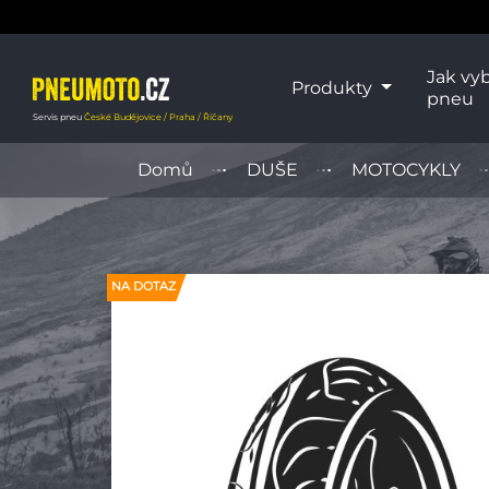
Jak vyb
Produkty
pneu
Servis pneu
České Budějovice / Praha / Říčany
Domů
DUŠE
MOTOCYKLY
NA DOTAZ