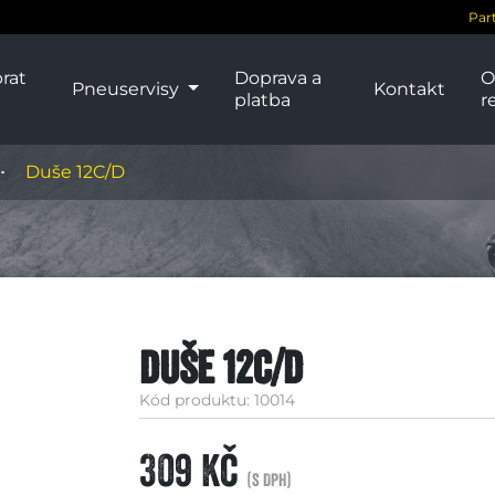
Par
rat
Doprava a
O
Pneuservisy
Kontakt
platba
r
Duše 12C/D
Duše 12C/D
Kód produktu: 10014
309 Kč
(s DPH)