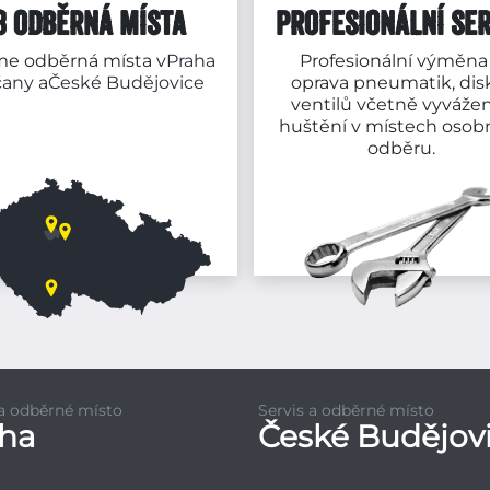
3 ODBĚRNÁ MÍSTA
PROFESIONÁLNÍ SER
e odběrná místa v
Praha
Profesionální výměna
čany
a
České Budějovice
oprava pneumatik, dis
ventilů včetně vyvážen
huštění v místech osob
odběru.
 a odběrné místo
Servis a odběrné místo
aha
České Budějov