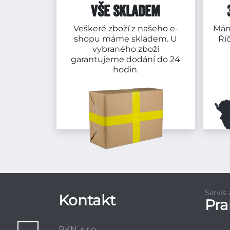
VŠE SKLADEM
Veškeré zboží z našeho e-
Mám
shopu máme skladem. U
Ří
vybraného zboží
garantujeme dodání do 24
hodin.
Servis
Kontakt
Pr
RKN, s.r.o.