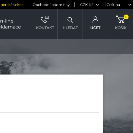
tnerská sekce
Obchodní podmínky
0
n-line
eklamace
KONTAKT
HLEDAT
ÚČET
KOŠÍK