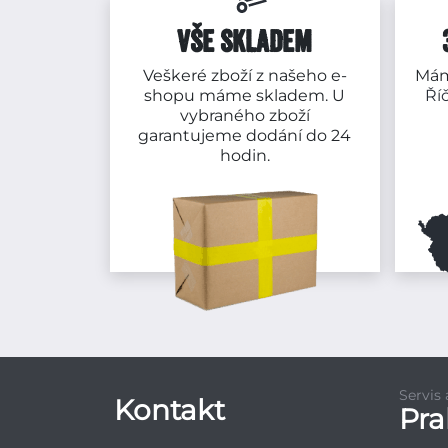
VŠE SKLADEM
Veškeré zboží z našeho e-
Mám
shopu máme skladem. U
Ří
vybraného zboží
garantujeme dodání do 24
hodin.
Servis
Kontakt
Pr