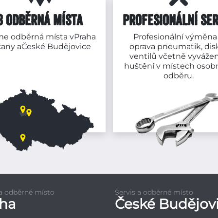
3 ODBĚRNÁ MÍSTA
PROFESIONÁLNÍ SER
e odběrná místa v
Praha
Profesionální výměna
čany
a
České Budějovice
oprava pneumatik, dis
ventilů včetně vyvážen
huštění v místech osob
odběru.
 a odběrné místo
Servis a odběrné místo
aha
České Budějov