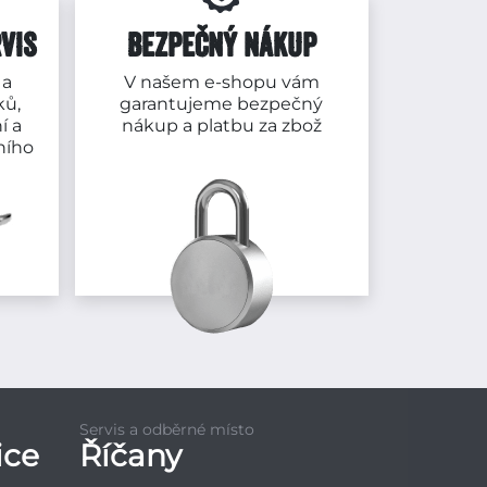
VIS
BEZPEČNÝ NÁKUP
 a
V našem e-shopu vám
ků,
garantujeme bezpečný
í a
nákup a platbu za zbož
ního
Servis a odběrné místo
ice
Říčany