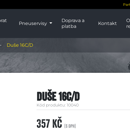
Par
rat
Doprava a
O
Pneuservisy
Kontakt
platba
r
Duše 16C/D
Duše 16C/D
Kód produktu: 10040
357 Kč
(s DPH)