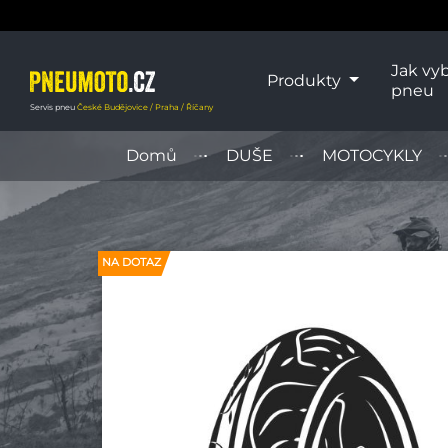
Jak vyb
Produkty
pneu
Servis pneu
České Budějovice / Praha / Říčany
Domů
DUŠE
MOTOCYKLY
NA DOTAZ