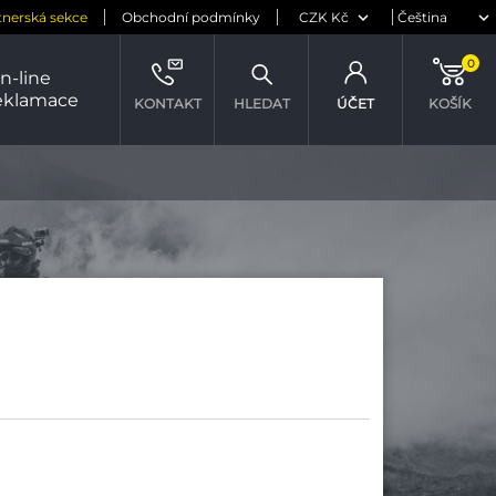
tnerská sekce
Obchodní podmínky
0
n-line
eklamace
KONTAKT
HLEDAT
ÚČET
KOŠÍK