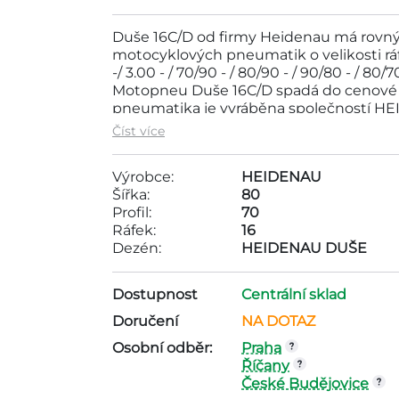
Duše 16C/D od firmy Heidenau má rovný v
motocyklových pneumatik o velikosti ráfku 
-/ 3.00 - / 70/90 - / 80/90 - / 90/80 - / 80/7
Motopneu Duše 16C/D spadá do cenové 
pneumatika je vyráběna společností HE
16, dezén - HEIDENAU DUŠE,
Číst více
Výrobce:
HEIDENAU
Šířka:
80
Profil:
70
Ráfek:
16
Dezén:
HEIDENAU DUŠE
Dostupnost
Centrální sklad
Doručení
NA DOTAZ
Osobní odběr:
Praha
Říčany
České Budějovice