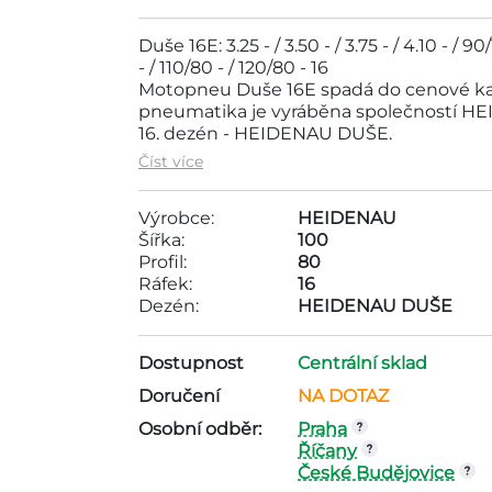
Duše 16E: 3.25 - / 3.50 - / 3.75 - / 4.10 - / 9
- / 110/80 - / 120/80 - 16
Motopneu Duše 16E spadá do cenové ka
pneumatika je vyráběna společností HE
16, dezén - HEIDENAU DUŠE,
Číst více
Výrobce:
HEIDENAU
Šířka:
100
Profil:
80
Ráfek:
16
Dezén:
HEIDENAU DUŠE
Dostupnost
Centrální sklad
Doručení
NA DOTAZ
Osobní odběr:
Praha
Říčany
České Budějovice