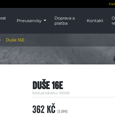
Par
rat
Doprava a
O
Pneuservisy
Kontakt
platba
r
Duše 16E
Duše 16E
Kód produktu: 10049
362 Kč
(s DPH)