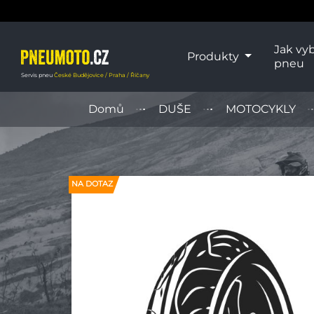
Jak vyb
Produkty
pneu
Servis pneu
České Budějovice / Praha / Říčany
Domů
DUŠE
MOTOCYKLY
NA DOTAZ