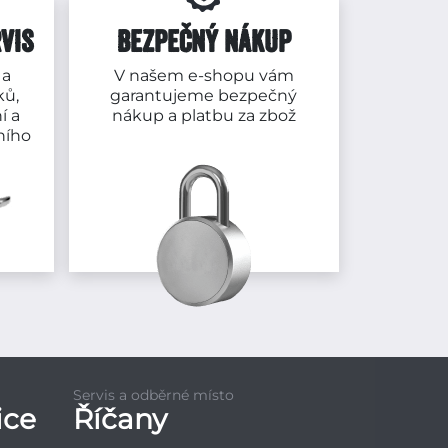
VIS
BEZPEČNÝ NÁKUP
 a
V našem e-shopu vám
ků,
garantujeme bezpečný
í a
nákup a platbu za zbož
ního
Servis a odběrné místo
ice
Říčany