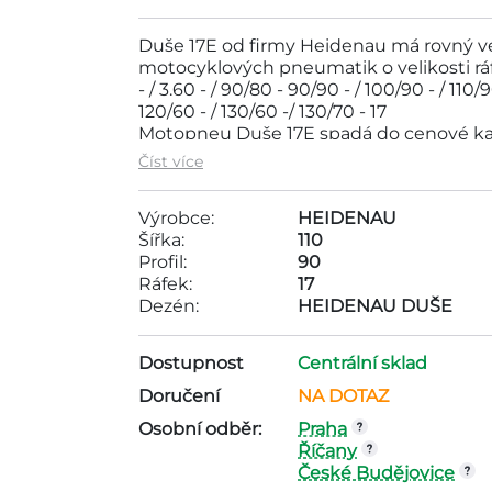
Duše 17E od firmy Heidenau má rovný ven
motocyklových pneumatik o velikosti ráfku 
- / 3.60 - / 90/80 - 90/90 - / 100/90 - / 110/9
120/60 - / 130/60 -/ 130/70 - 17
Motopneu Duše 17E spadá do cenové ka
pneumatika je vyráběna společností HE
Číst více
17, dezén - HEIDENAU DUŠE,
Výrobce:
HEIDENAU
Šířka:
110
Profil:
90
Ráfek:
17
Dezén:
HEIDENAU DUŠE
Dostupnost
Centrální sklad
Doručení
NA DOTAZ
Osobní odběr:
Praha
Říčany
České Budějovice