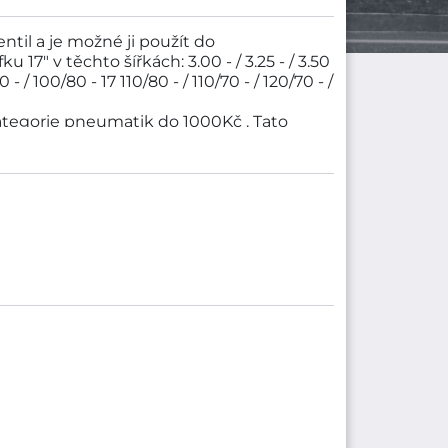
til a je možné ji použít do
17" v těchto šířkách: 3.00 - / 3.25 - / 3.50
0 - / 100/80 - 17 110/80 - / 110/70 - / 120/70 - /
tegorie pneumatik do 1000Kč . Tato
IDENAU. Rozměry pneumatiky jsou ráfek -