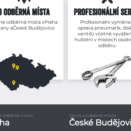
3 ODBĚRNÁ MÍSTA
PROFESIONÁLNÍ SER
e odběrná místa v
Praha
Profesionální výměna
čany
a
České Budějovice
oprava pneumatik, dis
ventilů včetně vyvážen
huštění v místech osob
odběru.
 a odběrné místo
Servis a odběrné místo
aha
České Budějov