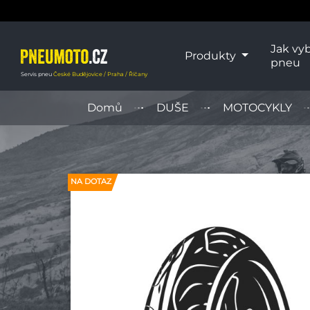
Jak vyb
Produkty
pneu
Servis pneu
České Budějovice / Praha / Říčany
Domů
DUŠE
MOTOCYKLY
NA DOTAZ