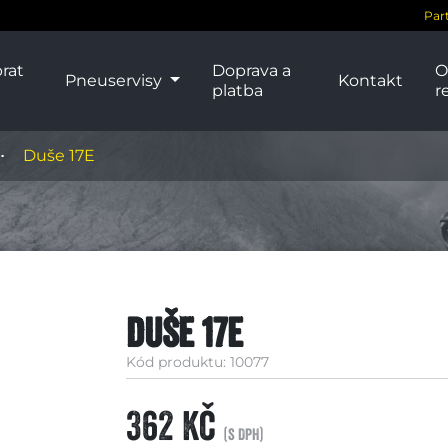
Par
rat
Doprava a
O
Pneuservisy
Kontakt
platba
r
Duše 17E
Duše 17E
Kód produktu: 10077
362 Kč
(s DPH)