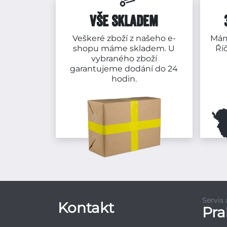
VŠE SKLADEM
Veškeré zboží z našeho e-
Mám
shopu máme skladem. U
Ří
vybraného zboží
garantujeme dodání do 24
hodin.
Servis
Kontakt
Pr