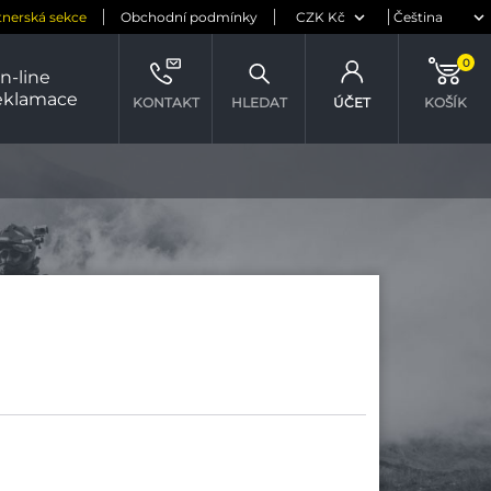
tnerská sekce
Obchodní podmínky
0
n-line
eklamace
KONTAKT
HLEDAT
ÚČET
KOŠÍK