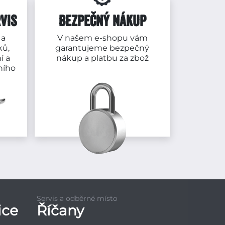
VIS
BEZPEČNÝ NÁKUP
 a
V našem e-shopu vám
ků,
garantujeme bezpečný
í a
nákup a platbu za zbož
ního
Servis a odběrné místo
ice
Říčany