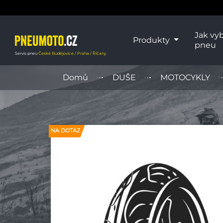
Jak vyb
Produkty
pneu
Servis pneu
České Budějovice / Praha / Říčany
Domů
DUŠE
MOTOCYKLY
NA DOTAZ