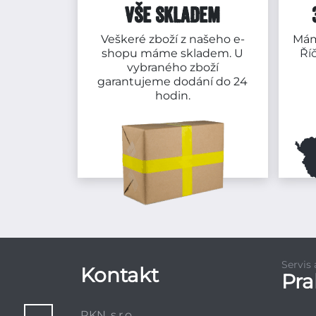
VŠE SKLADEM
Veškeré zboží z našeho e-
Mám
shopu máme skladem. U
Ří
vybraného zboží
garantujeme dodání do 24
hodin.
Servis
Kontakt
Pr
RKN, s.r.o.