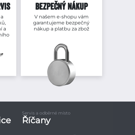
VIS
BEZPEČNÝ NÁKUP
 a
V našem e-shopu vám
ků,
garantujeme bezpečný
í a
nákup a platbu za zbož
ního
Servis a odběrné místo
ice
Říčany