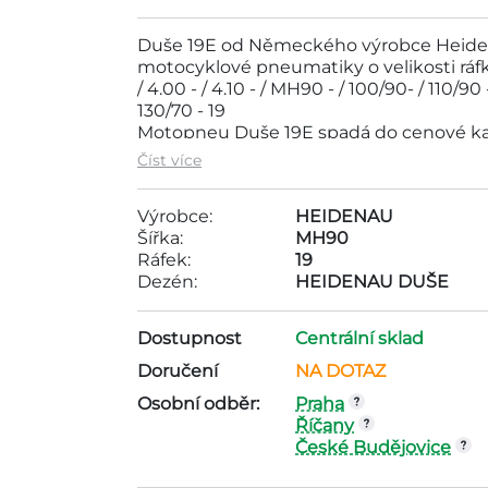
Duše 19E od Německého výrobce Heiden
motocyklové pneumatiky o velikosti ráfku 19
/ 4.00 - / 4.10 - / MH90 - / 100/90- / 110/90 
130/70 - 19
Motopneu Duše 19E spadá do cenové ka
pneumatika je vyráběna společností HE
Číst více
19, dezén - HEIDENAU DUŠE,
Výrobce:
HEIDENAU
Šířka:
MH90
Ráfek:
19
Dezén:
HEIDENAU DUŠE
Dostupnost
Centrální sklad
Doručení
NA DOTAZ
Osobní odběr:
Praha
Říčany
České Budějovice