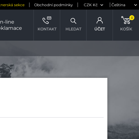
tnerská sekce
Obchodní podmínky
0
n-line
eklamace
KONTAKT
HLEDAT
ÚČET
KOŠÍK