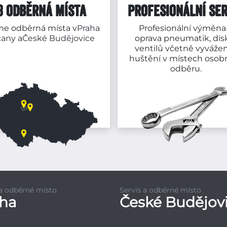
3 ODBĚRNÁ MÍSTA
PROFESIONÁLNÍ SER
e odběrná místa v
Praha
Profesionální výměna
čany
a
České Budějovice
oprava pneumatik, dis
ventilů včetně vyvážen
huštění v místech osob
odběru.
 a odběrné místo
Servis a odběrné místo
aha
České Budějov