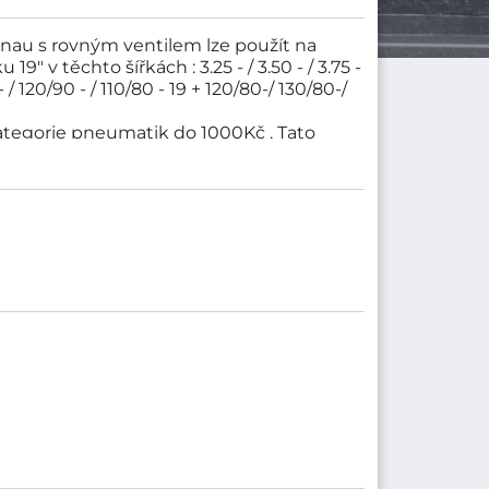
au s rovným ventilem lze použít na
" v těchto šířkách : 3.25 - / 3.50 - / 3.75 -
- / 120/90 - / 110/80 - 19 + 120/80-/ 130/80-/
tegorie pneumatik do 1000Kč . Tato
IDENAU. Rozměry pneumatiky jsou ráfek -