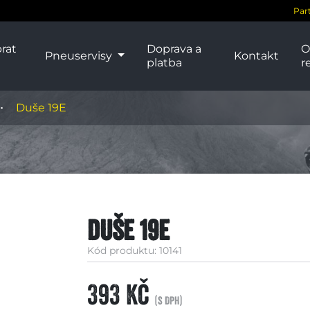
Par
rat
Doprava a
O
Pneuservisy
Kontakt
platba
r
Duše 19E
Duše 19E
Kód produktu: 10141
393 Kč
(s DPH)