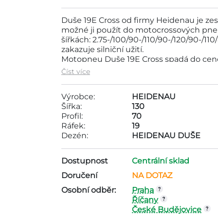
Duše 19E Cross od firmy Heidenau je zes
možné ji použít do motocrossových pneum
šířkách: 2.75-/100/90-/110/90-/120/90-/11
zakazuje silniční užití.
Motopneu Duše 19E Cross spadá do cen
Tato pneumatika je vyráběna společno
Číst více
ráfek - 19, dezén - HEIDENAU DUŠE,
Výrobce:
HEIDENAU
Šířka:
130
Profil:
70
Ráfek:
19
Dezén:
HEIDENAU DUŠE
Dostupnost
Centrální sklad
Doručení
NA DOTAZ
Osobní odběr:
Praha
Říčany
České Budějovice