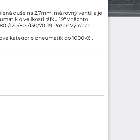
ílená duše na 2,7mm, má rovný ventil a je
atik o velikosti ráfku 19" v těchto
0/80-/120/80-/130/70-19 Pozor! Výrobce
ové kategorie pneumatik do 1000Kč .
stí HEIDENAU. Rozměry pneumatiky jsou