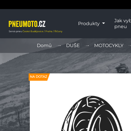
Jak vyb
Produkty
pneu
Servis pneu
České Budějovice / Praha / Říčany
Domů
DUŠE
MOTOCYKLY
NA DOTAZ