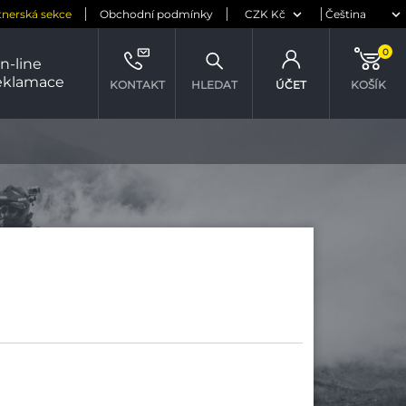
tnerská sekce
Obchodní podmínky
0
n-line
eklamace
KONTAKT
HLEDAT
ÚČET
KOŠÍK