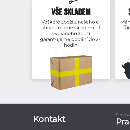
VŠE SKLADEM
Veškeré zboží z našeho e-
Mám
shopu máme skladem. U
Ří
vybraného zboží
garantujeme dodání do 24
hodin.
Servis
Kontakt
Pr