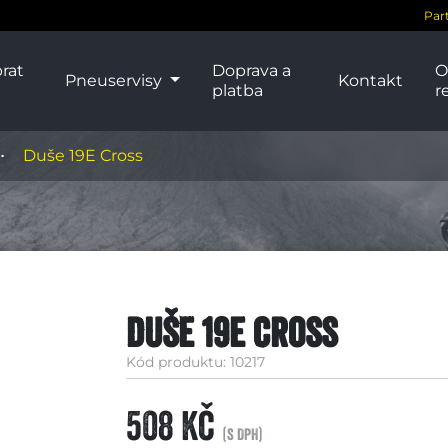
Par
rat
Doprava a
O
Pneuservisy
Kontakt
platba
r
Duše 19E Cross
Duše 19E Cross
Kód produktu: 10217
508 Kč
(s DPH)