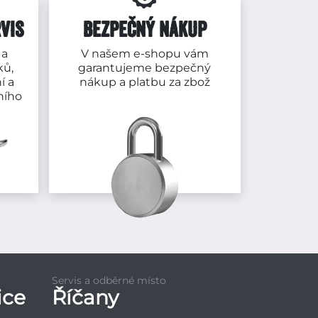
VIS
BEZPEČNÝ NÁKUP
 a
V našem e-shopu vám
ků,
garantujeme bezpečný
í a
nákup a platbu za zbož
ního
Servis a odběrné místo
ice
Říčany