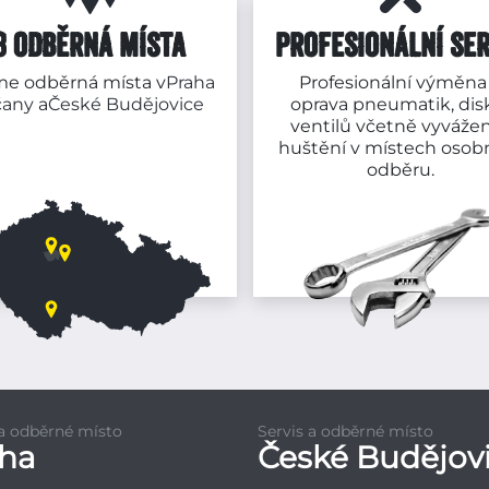
3 ODBĚRNÁ MÍSTA
PROFESIONÁLNÍ SER
e odběrná místa v
Praha
Profesionální výměna
čany
a
České Budějovice
oprava pneumatik, dis
ventilů včetně vyvážen
huštění v místech osob
odběru.
 a odběrné místo
Servis a odběrné místo
aha
České Budějov