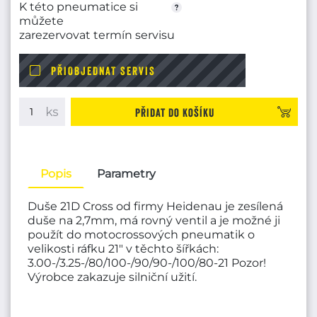
K této pneumatice si
můžete
zarezervovat termín servisu
PŘIOBJEDNAT SERVIS
Přidat do košíku
Popis
Parametry
Duše 21D Cross od firmy Heidenau je zesílená
duše na 2,7mm, má rovný ventil a je možné ji
použít do motocrossových pneumatik o
velikosti ráfku 21" v těchto šířkách:
3.00-/3.25-/80/100-/90/90-/100/80-21 Pozor!
Výrobce zakazuje silniční užití.