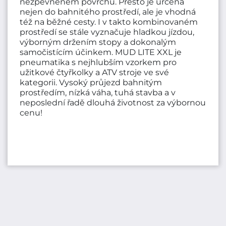
nezpevněném povrchu. Přesto je určená
nejen do bahnitého prostředí, ale je vhodná
též na běžné cesty. I v takto kombinovaném
prostředí se stále vyznačuje hladkou jízdou,
výborným držením stopy a dokonalým
samočistícím účinkem. MUD LITE XXL je
pneumatika s nejhlubším vzorkem pro
užitkové čtyřkolky a ATV stroje ve své
kategorii. Vysoký průjezd bahnitým
prostředím, nízká váha, tuhá stavba a v
neposlední řadě dlouhá životnost za výbornou
cenu!