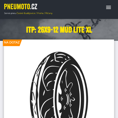
menu
Servis pneu
České Budějovice / Praha / Říčany
Domů
PNEUMATIKY ČTYŘKOLKY
ITP: 26X9-12 MUD LITE XL
NA DOTAZ