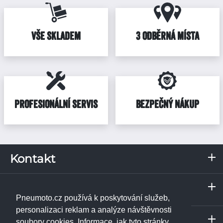
VŠE SKLADEM
3 ODBĚRNÁ MÍSTA
PROFESIONÁLNÍ SERVIS
BEZPEČNÝ NÁKUP
Kontakt
RKN, s.r.o.
Servis a odběrné místo
Pražská 287
Praha
373 67
Borek u Českých Budějovic
Pneumoto.cz používá k poskytování služeb,
IČ: 02531348
Janpet - pneuservis
personalizaci reklam a analýze návštěvnosti
Servis a odběrné místo
DIČ: CZ02531348
Libušská 230/74
soubory cookies. Informace, jak tyto stránky