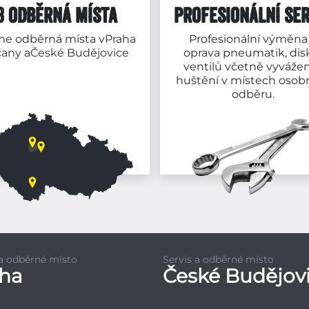
3 ODBĚRNÁ MÍSTA
PROFESIONÁLNÍ SER
e odběrná místa v
Praha
Profesionální výměna
čany
a
České Budějovice
oprava pneumatik, dis
ventilů včetně vyvážen
huštění v místech osob
odběru.
 a odběrné místo
Servis a odběrné místo
aha
České Budějov