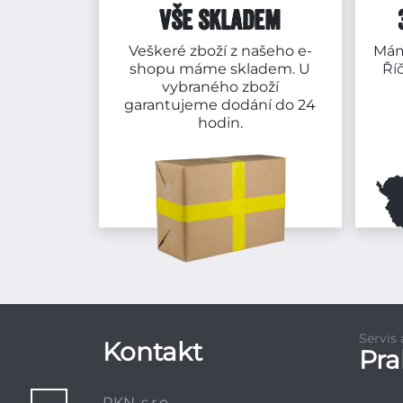
VŠE SKLADEM
Veškeré zboží z našeho e-
Mám
shopu máme skladem. U
Ří
vybraného zboží
garantujeme dodání do 24
hodin.
Servis
Kontakt
Pr
RKN, s.r.o.