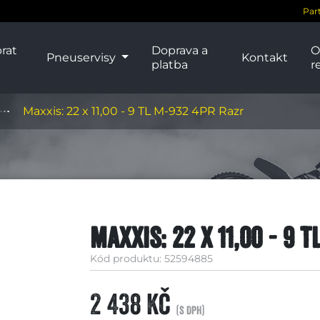
Par
rat
Doprava a
O
Pneuservisy
Kontakt
platba
r
Maxxis: 22 x 11,00 - 9 TL M-932 4PR Razr
Maxxis: 22 x 11,00 - 9 
Kód produktu: 52594885
2 438 Kč
(s DPH)