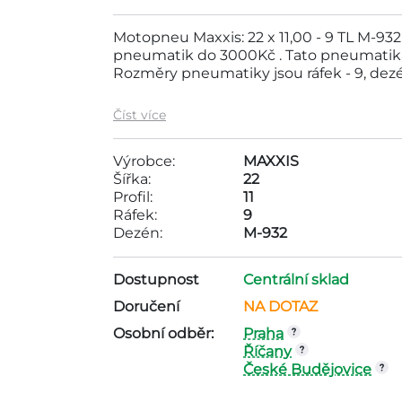
Motopneu Maxxis: 22 x 11,00 - 9 TL M-93
pneumatik do 3000Kč . Tato pneumatika
Rozměry pneumatiky jsou ráfek - 9, dezé
Číst více
Výrobce:
MAXXIS
Šířka:
22
Profil:
11
Ráfek:
9
Dezén:
M-932
Dostupnost
Centrální sklad
Doručení
NA DOTAZ
Osobní odběr:
Praha
Říčany
České Budějovice