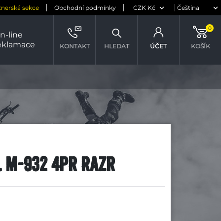
tnerská sekce
Obchodní podmínky
0
n-line
eklamace
KONTAKT
HLEDAT
ÚČET
KOŠÍK
TL M-932 4PR Razr