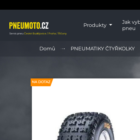
Jak vyb
Produkty
pneu
Servis pneu
České Budějovice / Praha / Říčany
Domů
PNEUMATIKY ČTYŘKOLKY
NA DOTAZ