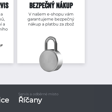
VIS
BEZPEČNÝ NÁKUP
 a
V našem e-shopu vám
ků,
garantujeme bezpečný
í a
nákup a platbu za zbož
ního
Servis a odběrné místo
ice
Říčany