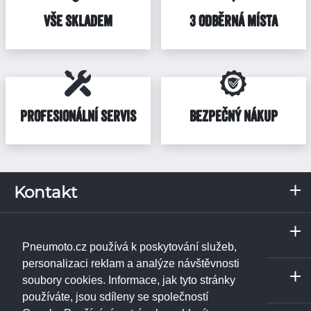
VŠE SKLADEM
3 ODBĚRNÁ MÍSTA
PROFESIONÁLNÍ SERVIS
BEZPEČNÝ NÁKUP
Kontakt
RKN, s.r.o.
Servis a odběrné místo
Pražská 287
Praha
373 67
Borek u Českých Budějovic
Pneumoto.cz používá k poskytování služeb,
IČ: 02531348
Janpet - pneuservis
personalizaci reklam a analýze návštěvnosti
Servis a odběrné místo
DIČ: CZ02531348
Libušská 230/74
soubory cookies. Informace, jak tyto stránky
České Budějovice
142 00
Praha 4 - Libuš
používáte, jsou sdíleny se společností
Tel.:
+420 774 740 708
ukázat na mapě
RKN, s.r.o. - pneuservis