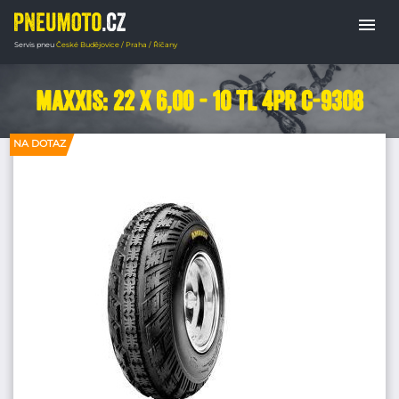
menu
Servis pneu
České Budějovice / Praha / Říčany
Domů
PNEUMATIKY ČTYŘKOLKY
Maxxis: 22 x 6,00 - 10 TL 4PR C-9308
NA DOTAZ