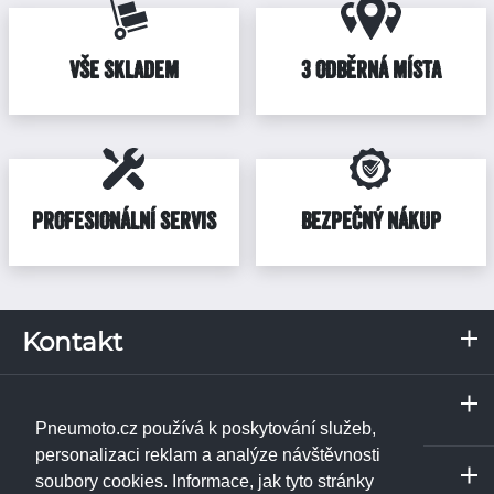
VŠE SKLADEM
3 ODBĚRNÁ MÍSTA
PROFESIONÁLNÍ SERVIS
BEZPEČNÝ NÁKUP
Kontakt
RKN, s.r.o.
Servis a odběrné místo
Pražská 287
Praha
373 67
Borek u Českých Budějovic
Pneumoto.cz používá k poskytování služeb,
IČ: 02531348
Janpet - pneuservis
personalizaci reklam a analýze návštěvnosti
Servis a odběrné místo
DIČ: CZ02531348
Libušská 230/74
soubory cookies. Informace, jak tyto stránky
České Budějovice