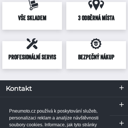
VŠE SKLADEM
3 ODBĚRNÁ MÍSTA
PROFESIONÁLNÍ SERVIS
BEZPEČNÝ NÁKUP
Kontakt
RKN, s.r.o.
Servis a odběrné místo
Pražská 287
Praha
373 67
Borek u Českých Budějovic
Pneumoto.cz používá k poskytování služeb,
IČ: 02531348
Janpet - pneuservis
personalizaci reklam a analýze návštěvnosti
Servis a odběrné místo
DIČ: CZ02531348
Libušská 230/74
soubory cookies. Informace, jak tyto stránky
České Budějovice