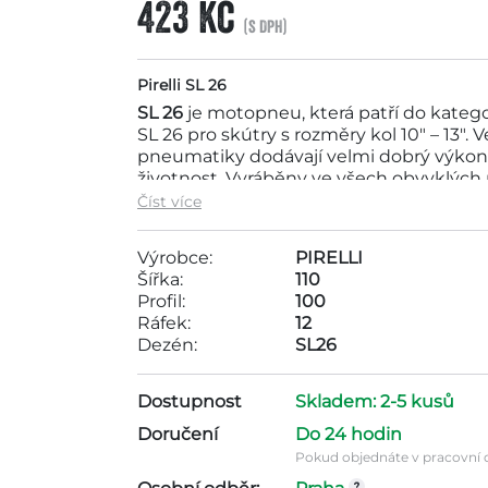
423 Kč
(s DPH)
Pirelli SL 26
SL 26
je motopneu, která patří do kateg
SL 26 pro skútry s rozměry kol 10" – 13"
pneumatiky dodávají velmi dobrý výkon a 
životnost. Vyráběny ve všech obvyklých 
nabízené rozměry dezénů
SC 30
, si mů
Číst více
stránkách za zvýhodněné ceny.
Výrobce:
PIRELLI
Šířka:
110
Motopneu Pirelli 110/100-12 TL 67J SL 2
Profil:
100
pneumatik do 1000Kč . Tato pneumatika 
Ráfek:
12
Rozměry pneumatiky jsou ráfek - 12, dez
Dezén:
SL26
Dostupnost
Skladem: 2-5 kusů
Doručení
Do 24 hodin
Pokud objednáte v pracovní d