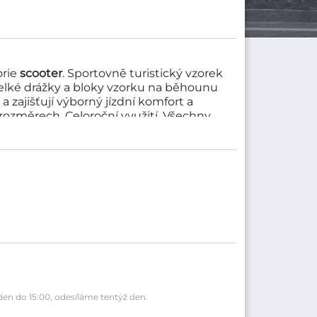
orie
scooter
. Sportovně turistický vzorek
. Velké drážky a bloky vzorku na běhounu
zajišťují výborný jízdní komfort a
rozměrech. Celoroční využití. Všechny
žete zakoupit na naších webových
6 - DOT 2016 spadá do cenové kategorie
je vyráběna společností PIRELLI.
én - SL26,
en do 15:00, odesíláme tentýž den.