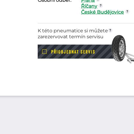
Osobní odběr:
Praha
Říčany
České Budějovice
K této pneumatice si můžete
zarezervovat termín servisu
PŘIOBJEDNAT SERVIS