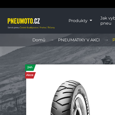
Jak vyb
Produkty
pneu
Servis pneu
České Budějovice / Praha / Říčany
Domů
PNEUMATIKY V AKCI
P
24h
Akce