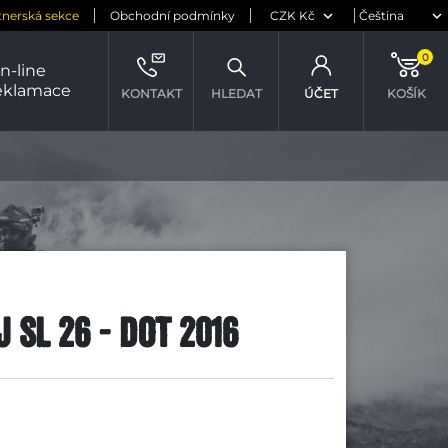
tnerská sekce
Obchodní podmínky
0
n-line
eklamace
KONTAKT
HLEDAT
ÚČET
KOŠÍK
J SL 26 - DOT 2016