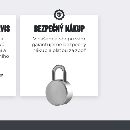
VIS
BEZPEČNÝ NÁKUP
 a
V našem e-shopu vám
ků,
garantujeme bezpečný
í a
nákup a platbu za zbož
ního