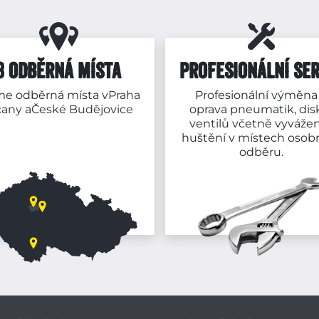
3 ODBĚRNÁ MÍSTA
PROFESIONÁLNÍ SER
e odběrná místa v
Praha
Profesionální výměna
čany
a
České Budějovice
oprava pneumatik, dis
ventilů včetně vyvážen
huštění v místech osob
odběru.