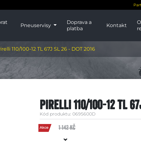
Par
rat
Doprava a
O
Pneuservisy
Kontakt
platba
r
irelli 110/100-12 TL 67J SL 26 - DOT 2016
Pirelli 110/100-12 TL 67
Kód produktu: 0695600D
1 142 Kč
Akce