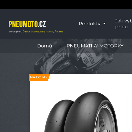
Jak vyb
Produkty
pneu
Servis pneu
České Budějovice / Praha / Říčany
Domů
PNEUMATIKY MOTORKY
NA DOTAZ