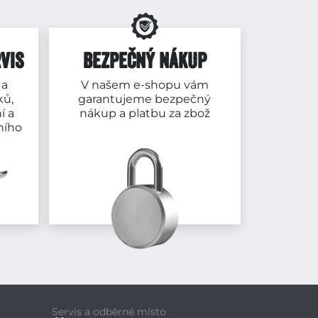
VIS
BEZPEČNÝ NÁKUP
 a
V našem e-shopu vám
ků,
garantujeme bezpečný
í a
nákup a platbu za zbož
ního
Servis a odběrné místo