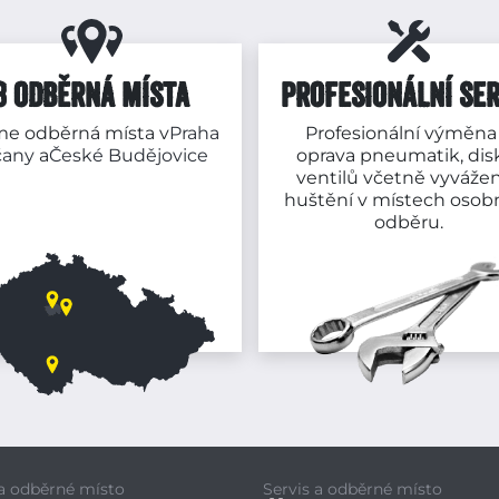
3 ODBĚRNÁ MÍSTA
PROFESIONÁLNÍ SER
e odběrná místa v
Praha
Profesionální výměna
čany
a
České Budějovice
oprava pneumatik, dis
ventilů včetně vyvážen
huštění v místech osob
odběru.
 a odběrné místo
Servis a odběrné místo