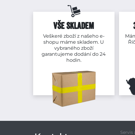
VŠE SKLADEM
Veškeré zboží z našeho e-
Mám
shopu máme skladem. U
Ří
vybraného zboží
garantujeme dodání do 24
hodin.
Servis