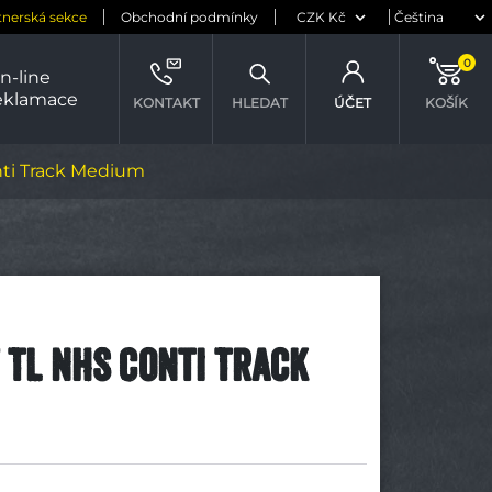
tnerská sekce
Obchodní podmínky
0
n-line
eklamace
KONTAKT
HLEDAT
ÚČET
KOŠÍK
nti Track Medium
7 TL NHS Conti Track