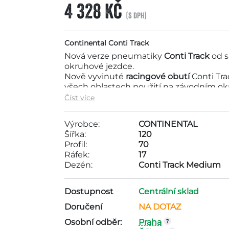
4 328 Kč
(s DPH)
Continental Conti Track
Nová verze pneumatiky
Conti Track
od 
okruhové jezdce.
Nově vyvinuté
racingové obutí
Conti Tr
všech oblastech použití na závodním ok
atraktivnější ve všech parametrech. Díky
Číst více
nabídne svému majiteli
famózní přilnav
obzvlášť při
jízdě v náklonech
. Díky zvě
Výrobce:
CONTINENTAL
může pochlubit také ještě lepší výdrží.
Šířka:
120
zpětnou vazbu. Zažijte novou dimenzi pot
Profil:
70
pneumatikou Conti Track!
Ráfek:
17
Dezén:
Conti Track Medium
Motopneu Continental 120/70 R17 TL N
kategorie pneumatik do 5000Kč . Tato 
Dostupnost
Centrální sklad
CONTINENTAL. Rozměry pneumatiky jsou r
Doručení
NA DOTAZ
Osobní odběr:
Praha