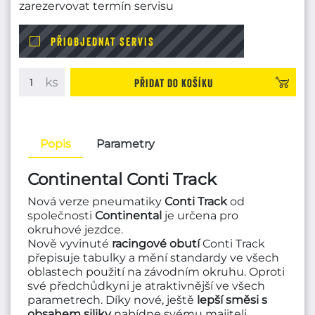
zarezervovat termín servisu
PŘIOBJEDNAT SERVIS
Přidat do košíku
Popis
Parametry
Continental Conti Track
Nová verze pneumatiky
Conti Track
od
společnosti
Continental
je určena pro
okruhové jezdce.
Nově vyvinuté
racingové obutí
Conti Track
přepisuje tabulky a mění standardy ve všech
oblastech použití na závodním okruhu. Oproti
své předchůdkyni je atraktivnější ve všech
parametrech. Díky nové, ještě
lepší směsi s
obsahem siliky
nabídne svému majiteli