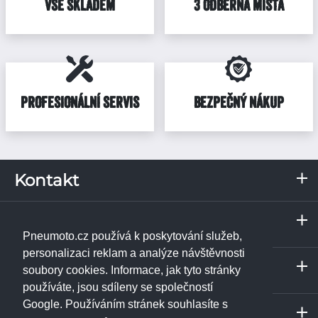
VŠE SKLADEM
3 ODBĚRNÁ MÍSTA
PROFESIONÁLNÍ SERVIS
BEZPEČNÝ NÁKUP
Kontakt
RKN, s.r.o.
Servis a odběrné místo
Pražská 287
Praha
373 67
Borek u Českých Budějovic
Pneumoto.cz používá k poskytování služeb,
IČ: 02531348
Janpet - pneuservis
personalizaci reklam a analýze návštěvnosti
Servis a odběrné místo
DIČ: CZ02531348
Libušská 230/74
soubory cookies. Informace, jak tyto stránky
České Budějovice
142 00
Praha 4 - Libuš
používáte, jsou sdíleny se společností
Tel.:
+420 774 740 708
ukázat na mapě
RKN, s.r.o. - pneuservis
Google. Používáním stránek souhlasíte s
info@pneumoto.cz
Servis a odběrné místo
Pražská 287