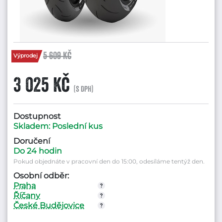
5 609 Kč
Výprodej
3 025 Kč
(s DPH)
Dostupnost
Skladem: Poslední kus
Doručení
Do 24 hodin
Pokud objednáte v pracovní den do 15:00, odesíláme tentýž den.
Osobní odběr:
Praha
Říčany
České Budějovice