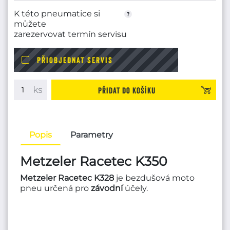
K této pneumatice si
můžete
zarezervovat termín servisu
PŘIOBJEDNAT SERVIS
Přidat do košíku
Popis
Parametry
Metzeler Racetec K350
Metzeler Racetec K328
je bezdušová moto
pneu určená pro
závodní
účely.