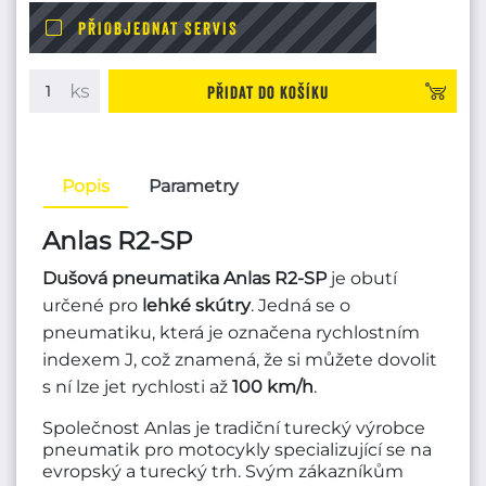
PŘIOBJEDNAT SERVIS
Přidat do košíku
Popis
Parametry
Anlas R2-SP
Dušová pneumatika Anlas R2-SP
je obutí
určené pro
lehké
skútry
. Jedná se o
pneumatiku, která je označena rychlostním
indexem J, což znamená, že si můžete dovolit
s ní lze jet rychlosti až
100 km/h
.
Společnost Anlas je tradiční turecký výrobce
pneumatik pro motocykly specializující se na
evropský a turecký trh. Svým zákazníkům