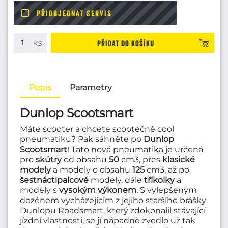
PŘIOBJEDNAT SERVIS
Přidat do košíku
Popis
Parametry
Dunlop Scootsmart
Máte scooter a chcete scootečně cool
pneumatiku? Pak sáhněte po
Dunlop
Scootsmart
! Tato nová pneumatika je určená
pro
skútry
od obsahu
50
cm3, přes
klasické
modely
a modely o obsahu
125
cm3, až po
šestnáctipalcové
modely, dále
tříkolky
a
modely s
vysokým
výkonem
. S vylepšeným
dezénem vycházejícím z jejího staršího brášky
Dunlopu Roadsmart, který zdokonalil stávající
jízdní vlastnosti, se jí nápadně zvedlo už tak