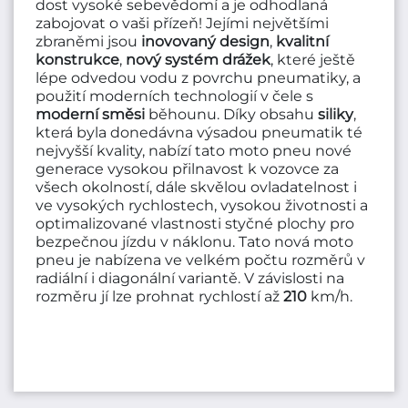
dost vysoké sebevědomí a je odhodlaná
zabojovat o vaši přízeň! Jejími největšími
zbraněmi jsou
inovovaný
design
,
kvalitní
konstrukce
,
nový
systém
drážek
, které ještě
lépe odvedou vodu z povrchu pneumatiky, a
použití moderních technologií v čele s
moderní
směsi
běhounu. Díky obsahu
siliky
,
která byla donedávna výsadou pneumatik té
nejvyšší kvality, nabízí tato moto pneu nové
generace vysokou přilnavost k vozovce za
všech okolností, dále skvělou ovladatelnost i
ve vysokých rychlostech, vysokou životnosti a
optimalizované vlastnosti styčné plochy pro
bezpečnou jízdu v náklonu. Tato nová moto
pneu je nabízena ve velkém počtu rozměrů v
radiální i diagonální variantě. V závislosti na
rozměru jí lze prohnat rychlostí až
210
km/h.