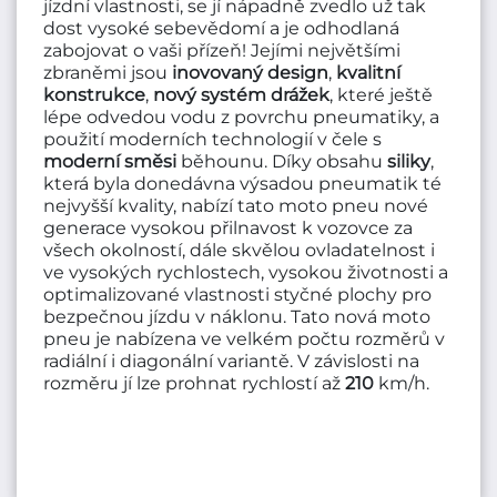
jízdní vlastnosti, se jí nápadně zvedlo už tak
dost vysoké sebevědomí a je odhodlaná
zabojovat o vaši přízeň! Jejími největšími
zbraněmi jsou
inovovaný
design
,
kvalitní
konstrukce
,
nový
systém
drážek
, které ještě
lépe odvedou vodu z povrchu pneumatiky, a
použití moderních technologií v čele s
moderní
směsi
běhounu. Díky obsahu
siliky
,
která byla donedávna výsadou pneumatik té
nejvyšší kvality, nabízí tato moto pneu nové
generace vysokou přilnavost k vozovce za
všech okolností, dále skvělou ovladatelnost i
ve vysokých rychlostech, vysokou životnosti a
optimalizované vlastnosti styčné plochy pro
bezpečnou jízdu v náklonu. Tato nová moto
pneu je nabízena ve velkém počtu rozměrů v
radiální i diagonální variantě. V závislosti na
rozměru jí lze prohnat rychlostí až
210
km/h.