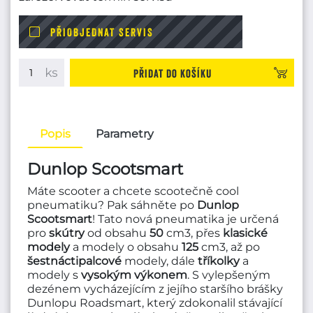
PŘIOBJEDNAT SERVIS
Přidat do košíku
Popis
Parametry
Dunlop Scootsmart
Máte scooter a chcete scootečně cool
pneumatiku? Pak sáhněte po
Dunlop
Scootsmart
! Tato nová pneumatika je určená
pro
skútry
od obsahu
50
cm3, přes
klasické
modely
a modely o obsahu
125
cm3, až po
šestnáctipalcové
modely, dále
tříkolky
a
modely s
vysokým
výkonem
. S vylepšeným
dezénem vycházejícím z jejího staršího brášky
Dunlopu Roadsmart, který zdokonalil stávající