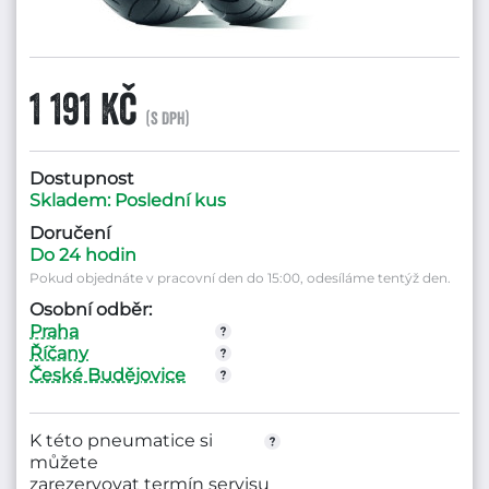
1 191 Kč
(s DPH)
Dostupnost
Skladem: Poslední kus
Doručení
Do 24 hodin
Pokud objednáte v pracovní den do 15:00, odesíláme tentýž den.
Osobní odběr:
Praha
Říčany
České Budějovice
K této pneumatice si
můžete
zarezervovat termín servisu