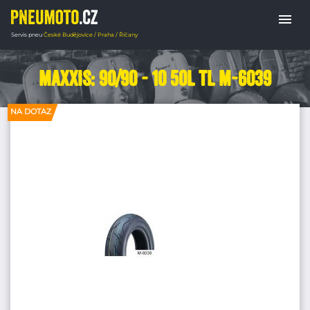
menu
Servis pneu
České Budějovice / Praha / Říčany
Domů
PNEUMATIKY MOTORKY
Scooter p
Maxxis: 90/90 - 10 50L TL M-6039
NA DOTAZ