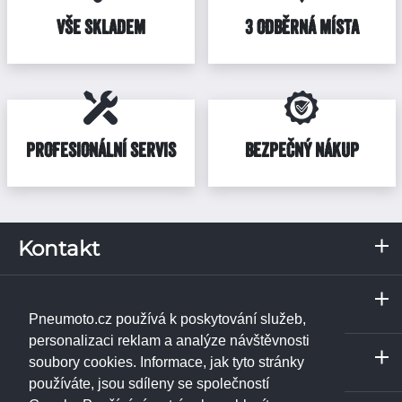
VŠE SKLADEM
3 ODBĚRNÁ MÍSTA
PROFESIONÁLNÍ SERVIS
BEZPEČNÝ NÁKUP
Kontakt
RKN, s.r.o.
Servis a odběrné místo
Pražská 287
Praha
373 67
Borek u Českých Budějovic
Pneumoto.cz používá k poskytování služeb,
IČ: 02531348
Janpet - pneuservis
personalizaci reklam a analýze návštěvnosti
Servis a odběrné místo
DIČ: CZ02531348
Libušská 230/74
soubory cookies. Informace, jak tyto stránky
České Budějovice
142 00
Praha 4 - Libuš
používáte, jsou sdíleny se společností
Tel.:
+420 774 740 708
ukázat na mapě
RKN, s.r.o. - pneuservis