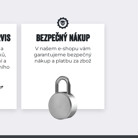
VIS
BEZPEČNÝ NÁKUP
 a
V našem e-shopu vám
ků,
garantujeme bezpečný
í a
nákup a platbu za zbož
ního