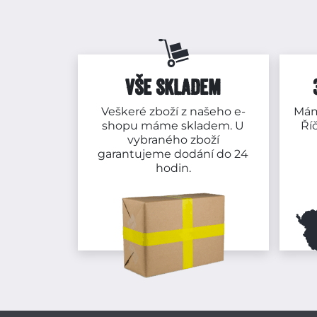
VŠE SKLADEM
Veškeré zboží z našeho e-
Mám
shopu máme skladem. U
Ří
vybraného zboží
garantujeme dodání do 24
hodin.