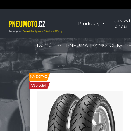
Jak vyb
Produkty
pneu
Servis pneu
České Budějovice / Praha / Říčany
Domů
PNEUMATIKY MOTORKY
NA DOTAZ
Výprodej