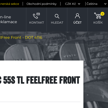
tnerská sekce
Obchodní podmínky
0
n-line
eklamace
KONTAKT
HLEDAT
ÚČET
KOŠÍK
lFree Front - DOT 4116
C 55S TL FeelFree Front