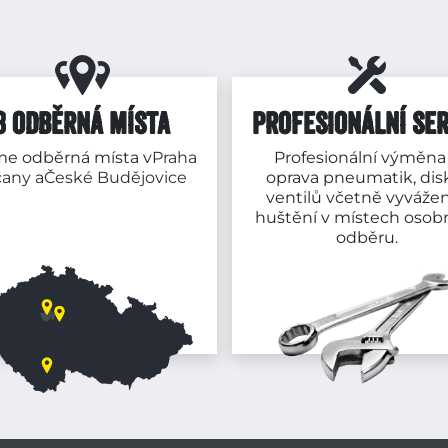
3 ODBĚRNÁ MÍSTA
PROFESIONÁLNÍ SER
e odběrná místa v
Praha
Profesionální výměna
čany
a
České Budějovice
oprava pneumatik, dis
ventilů včetně vyvážen
huštění v místech osob
odběru.