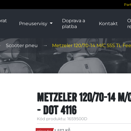
Par
rat
Doprava a
O
Pneuservisy
Kontakt
platba
r
Scooter pneu
Metzeler 120/70-14 M/C 55S TL Fee
Metzeler 120/70-14 M/
- DOT 4116
Kód produktu: 1659500D