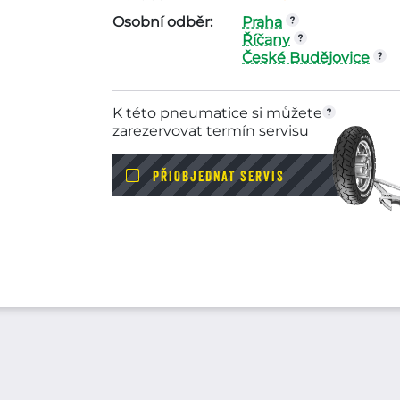
Osobní odběr:
Praha
Říčany
České Budějovice
K této pneumatice si můžete
zarezervovat termín servisu
PŘIOBJEDNAT SERVIS