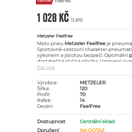
1 567 Kč
Výprodej
1 028 Kč
(s DPH)
Metzeler Feelfree
Moto pneu
Metzeler Feelfree
je pneumat
Sportovně-cestovní charakter pneumat
výkonem a jistotou bezpečí. Optimální
p
dostatečná styčná plocha. Upravený tvar v
vysokých rychlostech. Výborné chování v
Číst více
prvotřídní komfort za jízdy, dlouhá živ
Feelfree vychází z pneumatiky odvozené
Výrobce:
METZELER
Feelfree je pneumatika určená pro aktu
Šířka:
120
výrobců. Tato pneu se také vyrábí v pro
Profil:
70
označením
Wintec
.
Ráfek:
14
Dezén:
FeelFree
Motopneu Metzeler 120/70-14 M/C 55S TL
cenové kategorie pneumatik do 2000Kč 
Dostupnost
Centrální sklad
společností METZELER. Rozměry pneumati
Doručení
NA DOTAZ