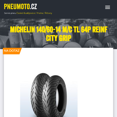
menu
Servis pneu
České Budějovice / Praha / Říčany
Domů
PNEUMATIKY MOTORKY
Scooter p
Michelin 140/60-14 M/C TL 64P REINF
CITY GRIP
NA DOTAZ