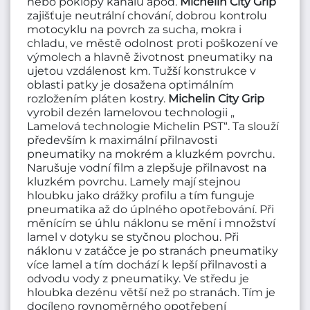
nebo poklopy kanálů apod.
Michelin City Grip
zajišťuje neutrální chování, dobrou kontrolu
motocyklu na povrch za sucha, mokra i
chladu, ve městě odolnost proti poškození ve
výmolech a hlavně životnost pneumatiky na
ujetou vzdálenost km. Tužší konstrukce v
oblasti patky je dosažena optimálním
rozložením pláten kostry.
Michelin City Grip
vyrobil dezén lamelovou technologii „
Lamelová technologie Michelin PST“. Ta slouží
především k maximální přilnavosti
pneumatiky na mokrém a kluzkém povrchu.
Narušuje vodní film a zlepšuje přilnavost na
kluzkém povrchu. Lamely mají stejnou
hloubku jako drážky profilu a tím funguje
pneumatika až do úplného opotřebování. Při
měnícím se úhlu náklonu se mění i množství
lamel v dotyku se styčnou plochou. Při
náklonu v zatáčce je po stranách pneumatiky
více lamel a tím dochází k lepší přilnavosti a
odvodu vody z pneumatiky. Ve středu je
hloubka dezénu větší než po stranách. Tím je
docíleno rovnoměrného opotřebení