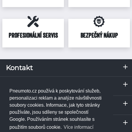
PROFESIONÁLNÍ SERVIS
BEZPEČNÝ NÁKUP
Kontakt
RKN, s.r.o.
Servis a odběrné místo
Pražská 287
Praha
373 67
Borek u Českých Budějovic
Pneumoto.cz používá k poskytování služeb,
IČ: 02531348
Janpet - pneuservis
personalizaci reklam a analýze návštěvnosti
Servis a odběrné místo
DIČ: CZ02531348
Libušská 230/74
soubory cookies. Informace, jak tyto stránky
České Budějovice
142 00
Praha 4 - Libuš
používáte, jsou sdíleny se společností
Tel.:
+420 774 740 708
ukázat na mapě
RKN, s.r.o. - pneuservis
Google. Používáním stránek souhlasíte s
info@pneumoto.cz
Servis a odběrné místo
Pražská 287
Říčany
použitím souborů cookie.
Více informací
Tel.:
+420 773 471 156
373 67
Borek u Českých Budějovic