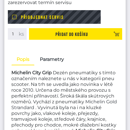
zarezervovat termín servisu
PŘIOBJEDNAT SERVIS
Přidat do košíku
Popis
Parametry
Michelin City Grip
Dezén pneumatiky s tímto
označením naleznete u nás v kategorii pneu
scooter. Na trh se uvedla jako novinka v létě
roce 2010. Určena do městského provozu s
perfektní přilnavostí. Široká škála skútrových
rozměrů. Vychází z pneumatiky
Michelin Gold
Strandard
. Vyvinutá byla na i na kluzké
povrchy jako, vlakové koleje, přejezdy,
tramvajové koleje, středové čáry, krajnice,
přechody pro chodce, mokré dlažební kostky