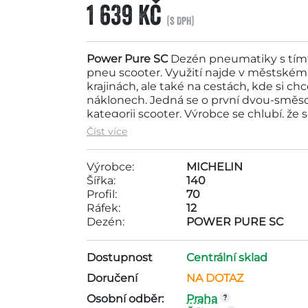
1 639 Kč
(s DPH)
Power Pure SC
Dezén pneumatiky s tímt
pneu scooter. Využití najde v městském
krajinách, ale také na cestách, kde si ch
náklonech. Jedná se o první dvou-směsov
kategorii scooter. Výrobce se chlubí, ž
skútrovou pneumatiku na světě.
Techno
Číst více
závodních pneumatik. Dnes se rozšířila i
pro řidiče silných skútrů. Tvrdší směs upr
Výrobce:
MICHELIN
pneumatiky. Měkčí směs po stranách zaji
Šířka:
140
náklonu i při plném zatížení motocyklu. 
Profil:
70
pouze tvrdší střední část běhounu, čímž
Ráfek:
12
V momentě náklonu motocyklu i jen o pá
Dezén:
POWER PURE SC
vozovkou měkčí směs na bocích pneumati
mokru. Samotný střed pneumatiky není 
dovede vynikajícím způsobem přenášet sí
Dostupnost
Centrální sklad
vydrží. Drážky jsou navrženy pro optimáln
Doručení
NA DOTAZ
jízdě.
Power Pure SC
je navržen pro jezdc
maximum zábavy. Vyrábí se ve většině r
Osobní odběr:
Praha
SC
si můžete zakoupit na naších stránk