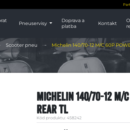
Par
rat
Doprava a
O
Pneuservisy
Kontakt
platba
r
Scooter pneu
Michelin 140/70-12 M/C 60P PO
Michelin 140/70-12 M/
REAR TL
Kód produktu: 458242