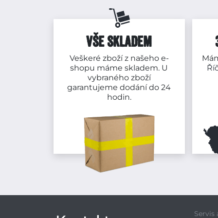
VŠE SKLADEM
Veškeré zboží z našeho e-
Mám
shopu máme skladem. U
Ří
vybraného zboží
garantujeme dodání do 24
hodin.
Servis