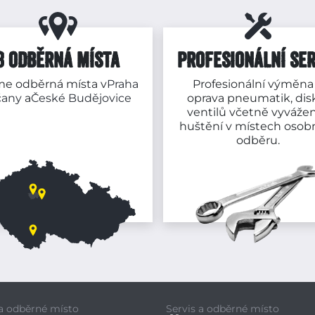
3 ODBĚRNÁ MÍSTA
PROFESIONÁLNÍ SER
e odběrná místa v
Praha
Profesionální výměna
čany
a
České Budějovice
oprava pneumatik, dis
ventilů včetně vyvážen
huštění v místech osob
odběru.
 a odběrné místo
Servis a odběrné místo