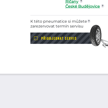
Říčany
Motopneu Michelin 140/70-12 M/C 60P
České Budějovice
cenové kategorie pneumatik do 2000Kč 
společností MICHELIN. Rozměry pneumat
SC,
K této pneumatice si můžete
zarezervovat termín servisu
PŘIOBJEDNAT SERVIS