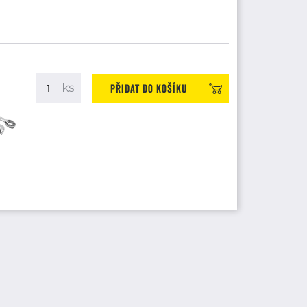
 POWER PURE SC REAR TL spadá do
. Tato pneumatika je vyráběna
iky jsou ráfek - 12, dezén - POWER PURE
Přidat do košíku