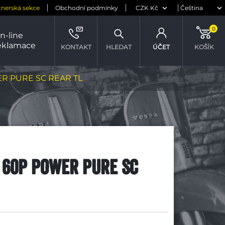
tnerská sekce
Obchodní podmínky
0
n-line
eklamace
KONTAKT
HLEDAT
ÚČET
KOŠÍK
WER PURE SC REAR TL
C 60P POWER PURE SC