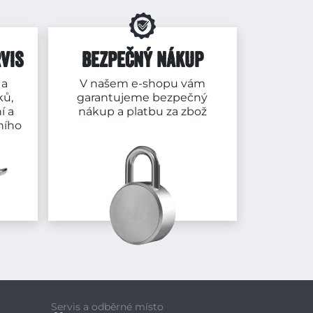
VIS
BEZPEČNÝ NÁKUP
 a
V našem e-shopu vám
ků,
garantujeme bezpečný
í a
nákup a platbu za zbož
ního
Servis a odběrné místo