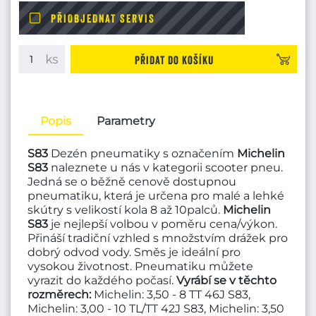
PŘIOBJEDNAT SERVIS
Přidat do košíku
Popis
Parametry
S83
Dezén pneumatiky s označením
Michelin
S83
naleznete u nás v kategorii scooter pneu.
Jedná se o běžně cenově dostupnou
pneumatiku, která je určena pro malé a lehké
skútry s velikostí kola 8 až 10palců.
Michelin
S83
je nejlepší volbou v poměru cena/výkon.
Přináší tradiční vzhled s množstvím drážek pro
dobrý odvod vody. Směs je ideální pro
vysokou životnost. Pneumatiku můžete
vyrazit do každého počasí.
Vyrábí se v těchto
rozměrech:
Michelin: 3,50 - 8 TT 46J S83,
Michelin: 3,00 - 10 TL/TT 42J S83, Michelin: 3,50