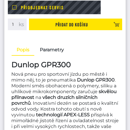
PŘIOBJEDNAT SERVIS
Přidat do košíku
Popis
Parametry
Dunlop GPR300
Nová pneu pro sportovní jízdu po městě i
mimo něj, to je pneumatika
Dunlop GPR300
.
Moderní směs obohacená o polymery, siliku a
uhlíkové mikrokomponenty zaručuje
skvělou
přilnavost
na
všech druzích silničních
povrchů
. Inovativní dezén se postará o kvalitní
odvod vody. Kostra tohoto obutí s nově
vyvinutou
technologií APEX-LESS
přispívá k
mimořádné jistotě řízení a ovladatelnost stroje
i při velmi vysokých rychlostech, takže vaše