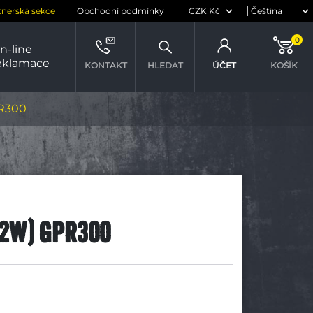
tnerská sekce
Obchodní podmínky
0
n-line
eklamace
KONTAKT
HLEDAT
ÚČET
KOŠÍK
PR300
72W) GPR300