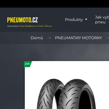
Jak vyb
Produkty
pneu
Servis pneu
České Budějovice / Praha / Říčany
Domů
PNEUMATIKY MOTORKY
24h