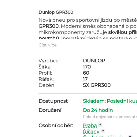
Dunlop GPR300
Nová pneu pro sportovní jízdu po městě
GPR300
. Moderní směs obohacená o poly
mikrokomponenty zaručuje
skvělou při
povrchů
. Inovativní dezén se postará o 
s nově vyvinutou
technologií APEX-LES
Číst více
ovladatelnost stroje i při velmi vysokých
bezpečnější. Potrpíte si na
sportovní jíz
Výrobce:
DUNLOP
peněženku? Pak je tato novinka od Dun
Šířka:
170
pro vás!
Profil:
60
Ráfek:
17
Dezén:
SX GPR300
Motopneu Dunlop 170/60 ZR17M (72W) 
pneumatik do 3000Kč . Tato pneumatika
Rozměry pneumatiky jsou ráfek - 17, de
Dostupnost
Skladem: Poslední ku
Doručení
Do 24 hodin
Pokud objednáte v pracovní d
Osobní odběr:
Praha
Říčany