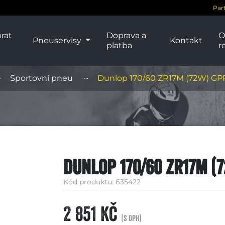
Par
rat
Doprava a
O
Pneuservisy
Kontakt
platba
r
Sportovní pneu
Dunlop 170/60 ZR17M (72W) G
Dunlop 170/60 ZR17M (
Kód produktu: 635422
2 851 Kč
(s DPH)