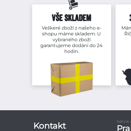
VŠE SKLADEM
Veškeré zboží z našeho e-
Mám
shopu máme skladem. U
Ří
vybraného zboží
garantujeme dodání do 24
hodin.
Servis
Kontakt
Pr