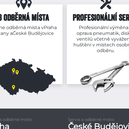
3 ODBĚRNÁ MÍSTA
PROFESIONÁLNÍ SER
e odběrná místa v
Praha
Profesionální výměna
čany
a
České Budějovice
oprava pneumatik, dis
ventilů včetně vyvážen
huštění v místech osob
odběru.
 a odběrné místo
Servis a odběrné místo
aha
České Budějov