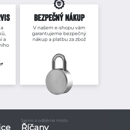
VIS
BEZPEČNÝ NÁKUP
 a
V našem e-shopu vám
ků,
garantujeme bezpečný
í a
nákup a platbu za zbož
ního
Servis a odběrné místo
ice
Říčany