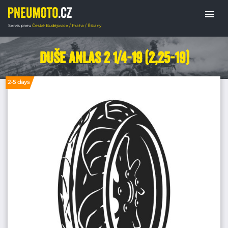
menu
Servis pneu
České Budějovice / Praha / Říčany
Úvodná stránka
DUŠE
MOTOCYKLY
Duše Anlas 2 1/4-19 (2,25-19)
2-5 days