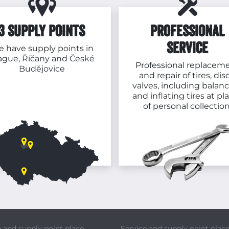
3 SUPPLY POINTS
PROFESSIONAL
SERVICE
 have supply points in
ague,
Říčany
and
České
Professional replacem
Budějovice
and repair of tires, disc
valves, including balan
and inflating tires at pl
of personal collection
e and supply point place
Service and supply point plac