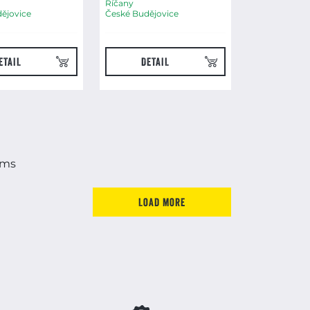
Říčany
ějovice
České Budějovice
ETAIL
DETAIL
ems
Load more