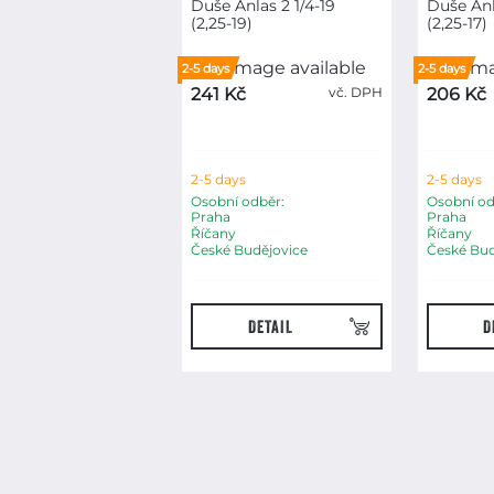
Duše Anlas 2 1/4-19
Duše Anl
(2,25-19)
(2,25-17)
2-5 days
2-5 days
241 Kč
vč. DPH
206 Kč
2-5 days
2-5 days
Osobní odběr:
Osobní od
Praha
Praha
Říčany
Říčany
České Budějovice
České Bud
DETAIL
D