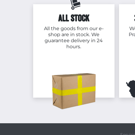
ALL STOCK
All the goods from our e-
We
shop are in stock. We
Pr
guarantee delivery in 24
hours.
Servic