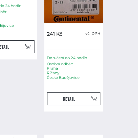
do 24 hodin
běr:
ějovice
241 Kč
vč. DPH
ETAIL
Doručení do 24 hodin
Osobní odběr:
Praha
Říčany
České Budějovice
DETAIL