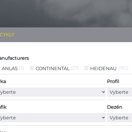
CYKLY
nufacturers
3
27
190
ANLAS
CONTINENTAL
HEIDENAU
rka
Profil
fik
Dezén