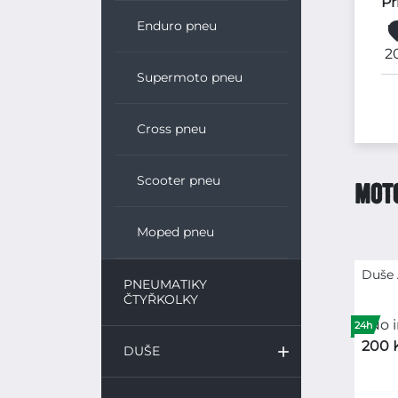
Pr
Enduro pneu
2
Supermoto pneu
Cross pneu
Scooter pneu
MOT
Moped pneu
Duše 
PNEUMATIKY
ČTYŘKOLKY
24h
200 
DUŠE