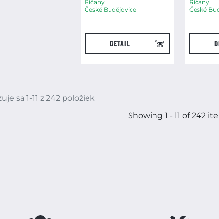
Říčany
Říčany
České Budějovice
České Bud
DETAIL
D
uje sa 1-11 z 242 položiek
Showing 1 - 11 of 242 it