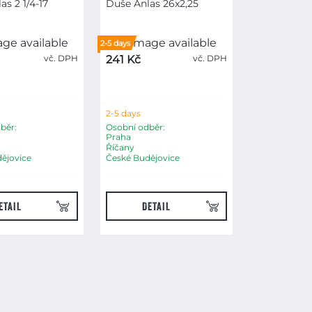
as 2 1/4-17
Duše Anlas 26x2,25
2-5 days
vč. DPH
241 Kč
vč. DPH
2-5 days
běr:
Osobní odběr:
Praha
Říčany
ějovice
České Budějovice
ETAIL
DETAIL