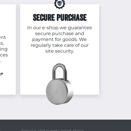
SECURE PURCHASE
In our e-shop we guarantee
secure purchase and
ent
payment for goods. We
s,
regularly take care of our
cing
site security.
aces
.
e
Service and supply point place