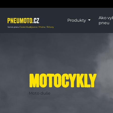
Ako vy
Produkty
pneu
Servis pneu
České Budějovice / Praha / Říčany
MOTOCYKLY
Moto duše