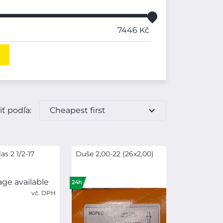
7446
Kč
expand_more
iť podľa:
Cheapest first
as 2 1/2-17
Duše 2,00-22 (26x2,00)
24h
vč. DPH