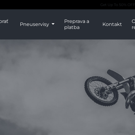
Get Up To 50% OFF 
brať
Preprava a
O
Pneuservisy
Kontakt
platba
r