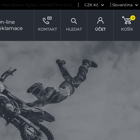
New Season Styles, Limited Time Only.
0
n-line
eklamace
KONTAKT
HLEDAT
ÚČET
KOŠÍK