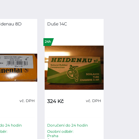
idenau 8D
Duše 14C
24h
vč. DPH
324 Kč
vč. DPH
do 24 hodin
Doručení do 24 hodin
běr:
Osobní odběr:
Praha