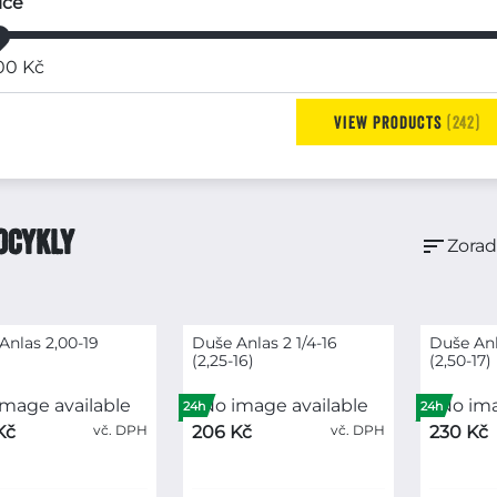
ice
00
Kč
View products
242
OCYKLY
sort
Zorad
Anlas 2,00-19
Duše Anlas 2 1/4-16
Duše Anl
(2,25-16)
(2,50-17)
24h
24h
Kč
vč. DPH
206 Kč
vč. DPH
230 Kč