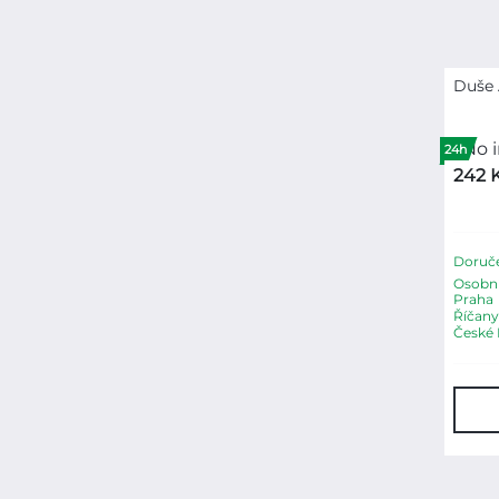
Duše 
24h
242 
Doruče
Osobní
Praha
Říčany
České 