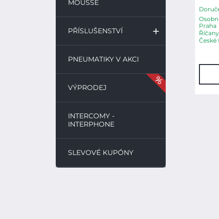
MOUSSE
Doruče
Osobní
Praha
PŘÍSLUŠENSTVÍ
Říčany
České 
PNEUMATIKY V AKCI
VÝPRODEJ
INTERCOMY -
INTERPHONE
SLEVOVÉ KUPÓNY