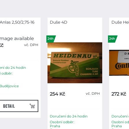
Anlas 2,50/2,75-16
Duše 4D
Duše He
24h
24h
Kč
vč. DPH
ní do 24 hodin
 odběr:
Budějovice
254 Kč
vč. DPH
272 Kč
DETAIL
Doručení do 24 hodin
Doručení 
Osobní odběr:
Osobní od
Praha
Praha