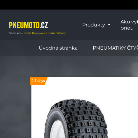
Ako vy
Produkty
pneu
Servis pneu
České Budějovice / Praha / Říčany
Úvodná stránka
PNEUMATIKY ČTY
2-5 days