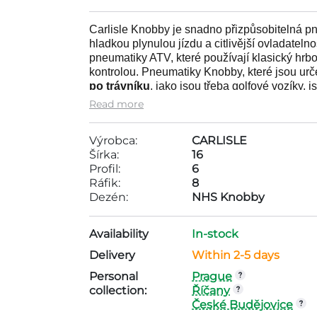
Carlisle Knobby je snadno přizpůsobitelná p
hladkou plynulou jízdu a citlivější ovladatel
pneumatiky ATV, které používají klasický hrbo
kontrolou. Pneumatiky Knobby, které jsou urče
po trávníku
, jako jsou třeba golfové vozíky,
odolnost proti propíchnutí a skvělou trakci
Read more
pneumatik Knobby zajišťuje bezkonkurenční p
Výrobca:
CARLISLE
Tire Carlisle 16x6,00-8 2PR TL NHS Knobby
Šírka:
16
1000€ . This tire is manufactured by co
Profil:
6
ráfik - 8, dezén - NHS Knobby,
Ráfik:
8
Dezén:
NHS Knobby
Availability
In-stock
Delivery
Within 2-5 days
Personal
Prague
collection:
Říčany
České Budějovice