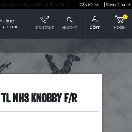
New Season Styles, Limited Time Only.
0
n-line
eklamace
KONTAKT
HLEDAT
ÚČET
KOŠÍK
 TL NHS Knobby F/R