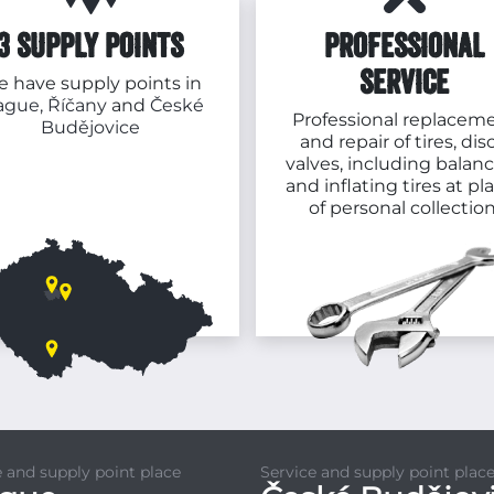
3 SUPPLY POINTS
PROFESSIONAL
SERVICE
 have supply points in
ague,
Říčany
and
České
Professional replacem
Budějovice
and repair of tires, disc
valves, including balan
and inflating tires at pl
of personal collection
e and supply point place
Service and supply point plac