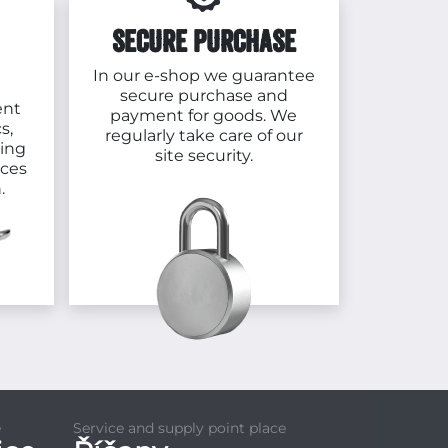
SECURE PURCHASE
In our e-shop we guarantee
secure purchase and
ent
payment for goods. We
s,
regularly take care of our
cing
site security.
aces
.
e
Service and supply point place