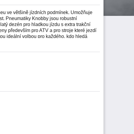
neu ve většině jízdních podmínek. Umožňuje
nost. Pneumatiky Knobby jsou robustní
latý dezén pro hladkou jízdu s extra trakční
ny především pro ATV a pro stroje které jezdí
 jsou ideální volbou pro každého, kdo hledá
. Nesměrový a otevřený vzor dezénu
.
oužití na širokém spektru povrchů
 F/R falls into the price category to
mpany CARLISLE. Dimensions of tire are