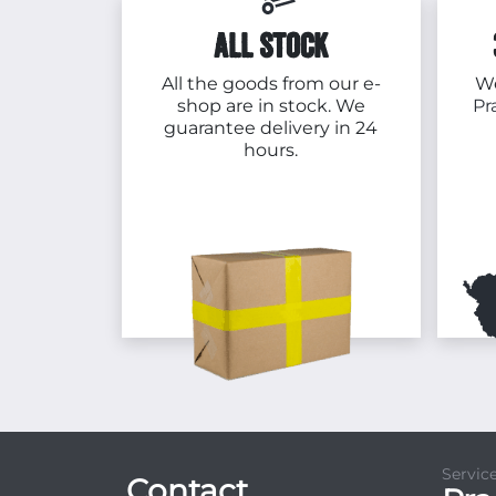
ALL STOCK
All the goods from our e-
We
shop are in stock. We
Pr
guarantee delivery in 24
hours.
Servic
Contact