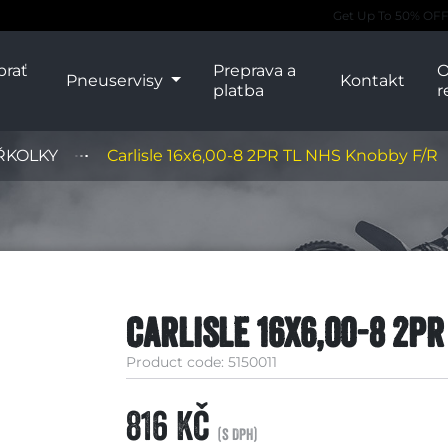
Get Up To 50% OFF 
brať
Preprava a
O
Pneuservisy
Kontakt
platba
r
ŘKOLKY
Carlisle 16x6,00-8 2PR TL NHS Knobby F/R
Carlisle 16x6,00-8 2PR
Product code: 5150011
816 Kč
(s DPH)